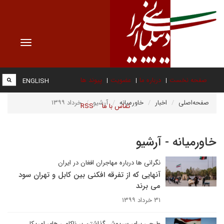
Toggle
vigation
صفحه نخست
درباره ما
عضویت
پیوند ها
ENGLISH
صفحه‌اصلی
اخبار
خاورمیانه
آرشیو
خرداد ۱۳۹۹
تماس با ما
RSS
خاورمیانه - آرشیو
نگرانی ها درباره مهاجران افغان در ایران
آنهایی که از تفرقه افکنی بین کابل و تهران سود
می برند
۳۱ خرداد ۱۳۹۹
طرحی برای سرپوش گذاشتن بر ناکامی های امریکا