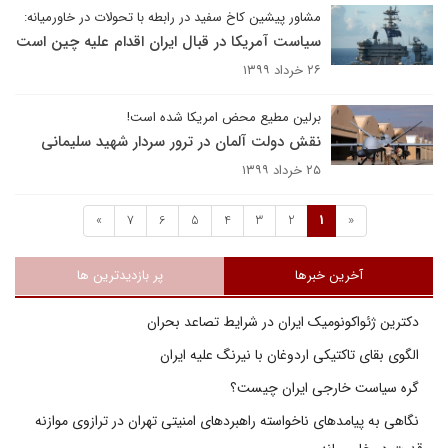
مشاور پیشین کاخ سفید در رابطه با تحولات در خاورمیانه:
سیاست آمریکا در قبال ایران اقدام علیه چین است
۲۶ خرداد ۱۳۹۹
برلین مطیع محض امریکا شده است!
نقش دولت آلمان در ترور سردار شهید سلیمانی
۲۵ خرداد ۱۳۹۹
»
7
6
5
4
3
2
1
«
آخرین خبرها
پر بازدیدترین ها
دکترین ژئواکونومیک ایران در شرایط تصاعد بحران
الگوی بقای تاکتیکی اردوغان با نیرنگ علیه ایران
گره سیاست خارجی ایران چیست؟
نگاهی به پیامدهای ناخواسته راهبردهای امنیتی تهران در ترازوی موازنه