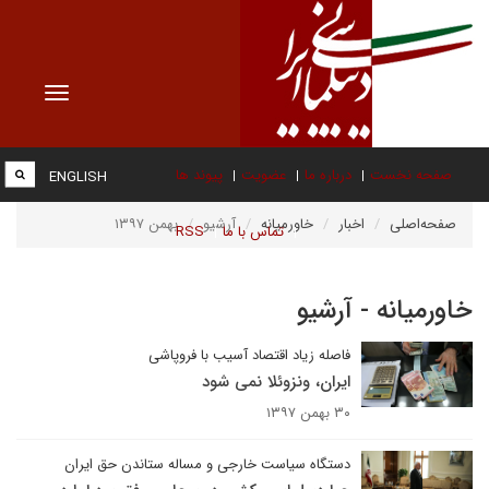
Toggle
vigation
صفحه نخست
درباره ما
عضویت
پیوند ها
ENGLISH
صفحه‌اصلی
اخبار
خاورمیانه
آرشیو
بهمن ۱۳۹۷
تماس با ما
RSS
خاورمیانه - آرشیو
فاصله زیاد اقتصاد آسیب با فروپاشی
ایران، ونزوئلا نمی شود
۳۰ بهمن ۱۳۹۷
دستگاه سیاست خارجی و مساله ستاندن حق ایران