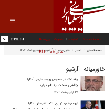
Toggle
vigation
صفحه نخست
درباره ما
عضویت
پیوند ها
ENGLISH
صفحه‌اصلی
اخبار
خاورمیانه
آرشیو
اردیبهشت ۱۴۰۴
تماس با ما
RSS
خاورمیانه - آرشیو
چند نکته در خصوص روابط خارجی آنکارا
چالشی سخت به نام ترکیه
۳۱ اردیبهشت ۱۴۰۴
لزوم برخورد تهران با گستاخی‌های آنکارا