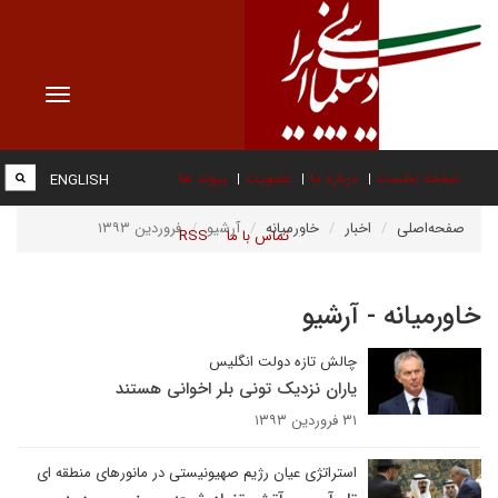
Toggle
vigation
صفحه نخست
درباره ما
عضویت
پیوند ها
ENGLISH
صفحه‌اصلی
اخبار
خاورمیانه
آرشیو
فروردین ۱۳۹۳
تماس با ما
RSS
خاورمیانه - آرشیو
چالش تازه دولت انگلیس
یاران نزدیک تونی بلر اخوانی هستند
۳۱ فروردین ۱۳۹۳
استراتژی عیان رژیم صهیونیستی در مانورهای منطقه ای