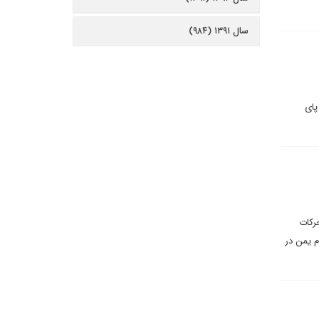
سال ۱۳۹۱ (۹۸۴)
پای
رکات
م یمن در