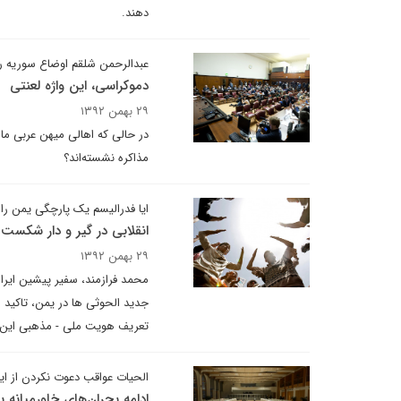
دهند.
عبدالرحمن شلقم اوضاع سوریه را
دموکراسی، این واژه لعنتی
۲۹ بهمن ۱۳۹۲
در حالی که اهالی میهن عربی ما ه
مذاکره نشسته‌اند؟
ایا فدرالیسم یک پارچگی یمن را
انقلابی در گیر و دار شکست
۲۹ بهمن ۱۳۹۲
محمد فرازمند، سفیر پیشین ایران
جدید الحوثی ها در یمن، تاکید 
تعریف هویت ملی - مذهبی این ک
الحیات عواقب دعوت نکردن از ایران در ژنو 2 ر
ادامه بحران‌های خاورمیانه ب