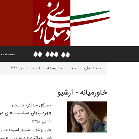
صفحه ن
صفحه‌اصلی
اخبار
خاورمیانه
آرشیو
تیر ۱۳۹۸
خاورمیانه - آرشیو
«سیگال مندلکِر» کیست؟
چهره پنهان سیاست های دول
۳۱ تیر ۱۳۹۸
جان بولتون، مشاور امنیت ملی ا
فشار حداکثری» علیه ایران هست