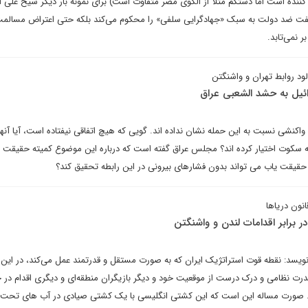
ن کننده است اما دستکم مثلا از الگوى مصر متفاوت است) برای نمونه بار دیگر شیخ علی ا
 مخالفت ضد دولت به سبک «جهادگرایی سلفی» را محکوم می‌‌کند بلکه حتی اعتراض مسالمت‌
 نمی‌‌‌تابد.
لود روابط تهران و واشنگتن
ائیل به حشد الشعبی عراق
واکنشی نسبت به این حمله نشان نداده اند. گویی که هیچ اتفاقی نیفتاده است، آیا آنها
نه سکوت اختیار کرده اند؟ مجلس عراق گفته است که درباره این موضوع کمیته حقیقت 
 حقیقت یاب می تواند بدون فشارهای بیرونی در این رابطه تحقیق کند؟
نون دریاها
ر برابر اقدامات لندن و واشنگتن
یسد: نقطه‌ قوت استراتژیک ایران که به صورت مستقل و قدرتمند عمل می‌کند، در این
رت نظامی و درک درست از موقعیت خود و دیگر بازیگران منطقه‌ای و دیگری اقدام در 
ت. صورت مساله این است که این کشتی انگلیسی با یک کشتی صیادی در آب های تحت