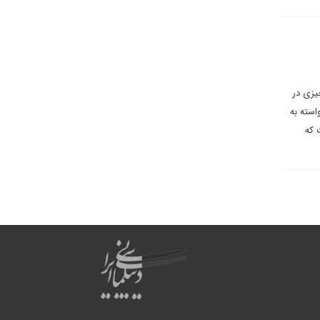
چیزی در
استه به
 که