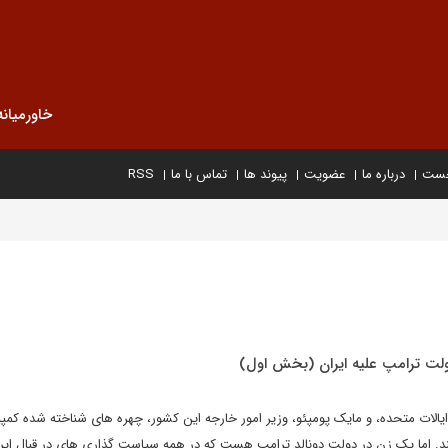
خاورمیانه
خست
درباره ما
عضویت
پیوند ها
تماس با ما
RSS
ت ترامپ علیه ایران (بخش اول)
یالات متحده، و مایک پومپئو، وزیر امور خارجه این کشور، چهره های شناخته شده کمپی
ند. اما یک زن در دولت دونالد ترامپ هست که در همه سیاست گذاری های در قبال ای