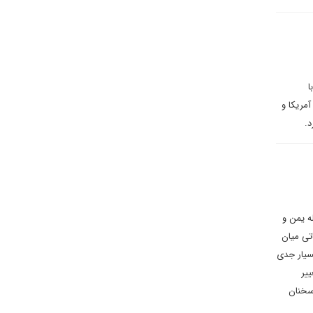
ا
مریکا و
د.
ه یمن و
تی میان
سیار جدی
یر
سخنان