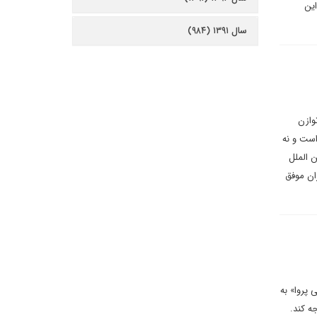
این
سال ۱۳۹۱ (۹۸۴)
وازن
است و نه
 الملل
ان موفق
پروا» به
ه کند.