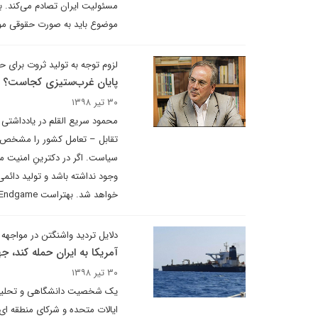
مسئولیت ایران تصادم می‌کند. با 
موضوع باید به صورت حقوقی مورد
لزوم توجه به تولید ثروت برای ح
پایان غرب‌ستیزی کجاست؟
۳۰ تیر ۱۳۹۸
محمود سریع القلم در یادداشتی م
تقابل – تعامل کشور را مشخص خو
سیاست. اگر در دکترینِ امنیت م
وجود نداشته باشد و تولید دائم
خواهد شد. بهتراست Endgame را هرچه زودتر طراحی کنیم چون همین منطقه ای ها می خواهند ما را فقیرکنند.
دلایل تردید واشنگتن در مواجهه 
آمریکا به ایران حمله کند، 
۳۰ تیر ۱۳۹۸
یک شخصیت دانشگاهی و تحلیلگر ا
ایالات متحده و شرکای منطقه ای 