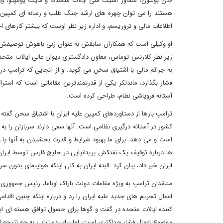
جان بولتون، مشاور امنیت ملی ایالات متحده، و مایک پومپئو، وز
هستند را می توان چهره های ارشد جنگ طلب و رسانه ای کمپین «ا
اطلاعات مالی و تروریسم، و اداره زیر نظر اوست که بیشتر کارهای ا
او وکیلی است که همکاران سابقش به عنوان زنی باهوش توصیفش می
زیر نظر کلارنس توماس، معاون دادگستری دیوان عالی ایالات متحده
به جرائم مالی با اشتیاق سخن می گوید. و از آنجایی که ترامپ د
فشار بگذارد، ماندلکر یکی از قدرتمندترین مقاماتی است که استرات
آستانه فروپاشی نظام، طراحی کرده است.
ترامپ بارها از دستاوردهای کمپین علیه ایران با اشتیاق سخن گف
کشور در آستانه درگیری نظامی است. آنها سعی دارند سربازان را به خا
است و می دهد. برای ما بهبود شرایط و قدرت بخشیدن به آنها یا 
ها درباره توقیف یک نفتکش بریتانیایی در خلیج فارس توسط ایرا
ایران خبر داد، بیان کرد. البته ایران به کلی اینکه هواپیمای بدون
منتقدان ترامپ به ویژه مقامات دولت باراک اوباما، رئیس جمهوری 
اعمال تحریم های جدید علیه ایران را رد و درباره اینکه چنین اقدا
کننده ایالات متحده در گفت و گوها برای حصول توافق هسته ای ایر
موضوع اعمال فشار حداکثری است، اما برای دستیابی به چه نتیجه ا