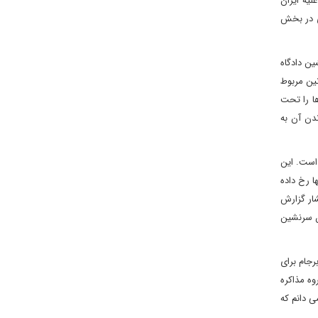
لیه ایران
ی در بخش
ن دادگاه
نین مربوط
ها را تحت
ندن آن به
 است. این
ا رخ داده
شار گزارش
ن سرنشین
رجام برای
وه مذاکره
ی دانم که