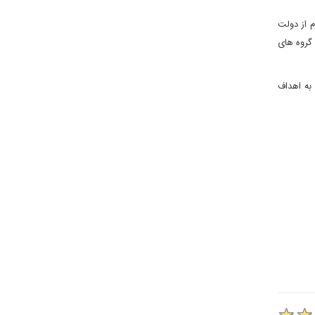
م از دولت
 گروه های
 به اهداف