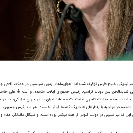
 در نزدیکی خلیج فارس توقیف شده اند؛ هواپیماهای بدون سرنشین در حملات تلافی جوی
 شدیدالحن بین دونالد ترامپ، رئیس جمهوری ایالات متحده، و آیت الله علی خامنه 
قیقت عمده اقدامات تنبیهی ایالات متحده علیه ایران نه در جهان فیزیکی، که در ج
ت متحده در مواجهه با رفتارهای «تحریک کننده» ایران هستند؛ هر سه رئیس جمهوری آ
ی این تدابیر تنبیهی در دولت کنونی از همه بیشتر بوده است. و سیگال ماندلکِر، مقام وز