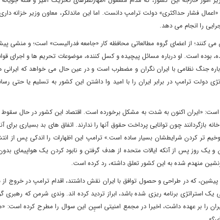
یر امور خارجه این کشور، که مدام مشغول اظهارنظرهای تحریک آمیز و فتنه جویانه ع
عمال فشار حداکثری» دولت ترامپ دانست. اما این ماندلکر، معاون وزیر خزانه دار
جرایی را انجام می دهد.
 کنند؛ از اعضای گروه مطالعاتی محافظه کار «جامعه فدرالیست» است؛ و منشی پیشی
، بوده است. او درباره مسائل پیچیده و کسل کننده، موضوعات تحریم ها و اجرای قوا
رباره جنگ نظامی با ایران نگران و مضطرب است و در عین حال می خواهد که ایرانی 
ژی دولت ترامپ در برابر ایران را با امید وا داشتن این کشور به تسلیم یا حتی رسا
ته است: «ایران اکنون به شدت به مشکل برخورده است. اقتصاد این کشور در حال سقوط
نه بازگردانند چون توانایی پرداخت حقوق آنها را ندارند. اتفاق های بد بسیاری برای آنه
وخیم تر کردن شرایطشان بسیار ساده است.» ترامپ این اظهارات را اندکی پس از انت
ن و یک روز پس از آنکه ایالات متحده از هدف گرفتن و نابود کردن یک هواپیمای بدو
 سرنشین منهدم شده به این کشور تعلق داشته، رد کرده است.
پیشین، که در طراحی و حصول توافق با ایران نقش داشتند، اقدام ترامپ در خروج از ب
می یک استراتژی برنامه ریزی شده باشد، ابراز تردید کرده اند. وندی شرمن که رهبری گر
ان را بر عهده داشت، اخیرا در مجمع امنیتی اسپِن این سوال را مطرح کرده است: «م
ی؟»