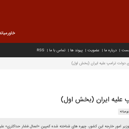
خاورمیانه
خست
درباره ما
عضویت
پیوند ها
تماس با ما
RSS
 دولت ترامپ علیه ایران (بخش اول)
 علیه ایران (بخش اول)
ورمیانه
وزیر امور خارجه این کشور، چهره های شناخته شده کمپین «اعمال فشار حداکثری» علیه