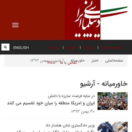
Toggle
vigation
صفحه نخست
درباره ما
عضویت
پیوند ها
ENGLISH
صفحه‌اصلی
اخبار
خاورمیانه
آرشیو
بهمن ۱۳۹۳
تماس با ما
RSS
خاورمیانه - آرشیو
در سایه فرصت مبارزه با داعش
ایران و امریکا منطقه را میان خود تقسیم می کنند
۳۰ بهمن ۱۳۹۳
وزیر دادگستری لبنان هشدار داد