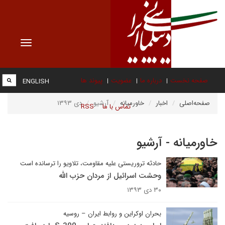
Toggle
vigation
صفحه نخست
درباره ما
عضویت
پیوند ها
ENGLISH
صفحه‌اصلی
اخبار
خاورمیانه
آرشیو
دی ۱۳۹۳
تماس با ما
RSS
خاورمیانه - آرشیو
حادثه تروریستی علیه مقاومت، تلاویو را ترسانده است
وحشت اسرائیل از مردان حزب الله
۳۰ دی ۱۳۹۳
بحران اوکراین و روابط ایران – روسیه