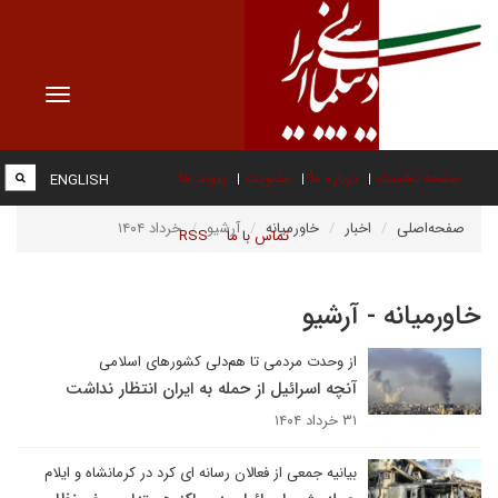
Toggle
vigation
صفحه نخست
درباره ما
عضویت
پیوند ها
ENGLISH
صفحه‌اصلی
اخبار
خاورمیانه
آرشیو
خرداد ۱۴۰۴
تماس با ما
RSS
خاورمیانه - آرشیو
از وحدت مردمی تا هم‌دلی کشورهای اسلامی
آنچه اسرائیل از حمله به ایران انتظار نداشت
۳۱ خرداد ۱۴۰۴
بیانیه جمعی از فعالان رسانه ای کرد در کرمانشاه و ایلام