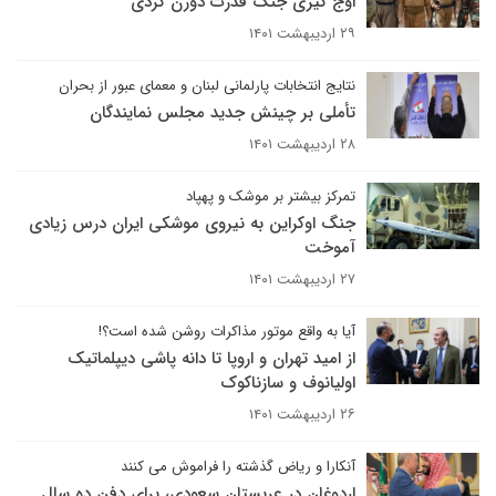
اوج گیری جنگ قدرت دورن کُردی
۲۹ اردیبهشت ۱۴۰۱
نتایج انتخابات پارلمانی لبنان و معمای عبور از بحران
تأملی بر چینش جدید مجلس نمایندگان
۲۸ اردیبهشت ۱۴۰۱
تمرکز بیشتر بر موشک و پهپاد
جنگ اوکراین به نیروی موشکی ایران درس زیادی
آموخت
۲۷ اردیبهشت ۱۴۰۱
آیا به واقع موتور مذاکرات روشن شده است؟!
از امید تهران و اروپا تا دانه پاشی دیپلماتیک
اولیانوف و سازناکوک
۲۶ اردیبهشت ۱۴۰۱
آنکارا و ریاض گذشته را فراموش می کنند
اردوغان در عربستان سعودی، برای دفن ده سال