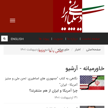
Toggle
vigation
صفحه نخست
درباره ما
عضویت
پیوند ها
ENGLISH
صفحه‌اصلی
اخبار
خاورمیانه
آرشیو
اردیبهشت ۱۴۰۱
تماس با ما
RSS
خاورمیانه - آرشیو
نگاهی به کتاب "جمهوری های اساطیری: لحن ملی و ستیز
آمریکا - ایران"
چرا آمریکا و ایران از هم متنفرند؟
۳۱ اردیبهشت ۱۴۰۱