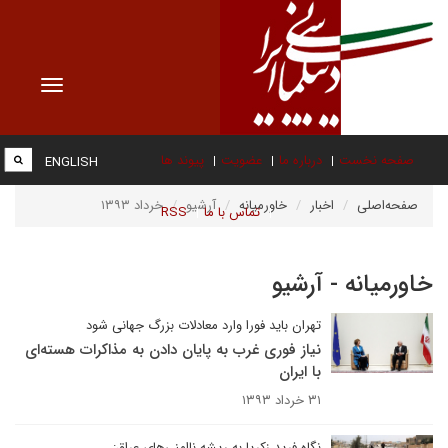
Toggle
vigation
صفحه نخست
درباره ما
عضویت
پیوند ها
ENGLISH
صفحه‌اصلی
اخبار
خاورمیانه
آرشیو
خرداد ۱۳۹۳
تماس با ما
RSS
خاورمیانه - آرشیو
تهران باید فورا وارد معادلات بزرگ جهانی شود
نیاز فوری غرب به پایان دادن به مذاکرات هسته‌ای
با ایران
۳۱ خرداد ۱۳۹۳
نگاه فرید زکریا به ریشه ناامنی‌های عراق: