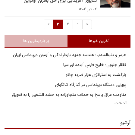
تکاپوی آفریقایی برای حل بحران اوکراین
۰۲ تیر ۱۴۰۲
»
3
2
1
«
آخرین خبرها
پر بازدیدترین ها
هرمز و باب‌المندب؛ هندسه جدید بازدارندگی و آزمون دیپلماسی ایران
قفقاز جنوبی؛ خلیج فارسِ آینده اوراسیا
بازگشت به استراتژی هزار ضربه چاقو
پویایی دستگاه دیپلماسی در گذرگاه شانگهای
مقاومت عراق پاسخ به حملات متجاوزانه به حشد الشعبی را به تعویق
انداخت
آرشیو