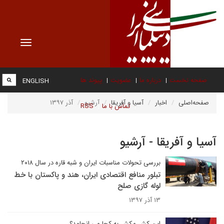
Toggle
vigation
صفحه نخست
درباره ما
عضویت
پیوند ها
ENGLISH
صفحه‌اصلی
اخبار
آسیا و آفریقا
آرشیو
آذر ۱۳۹۷
تماس با ما
RSS
آسیا و آفریقا - آرشیو
بررسی تحولات مناسبات ایران و شبه قاره در سال ۲۰۱۸
تبلور منافع اقتصادی ایران، هند و پاکستان با خط
لوله گازی صلح
۱۳ آذر ۱۳۹۷
این کش مکش به کجا می انجامد؟