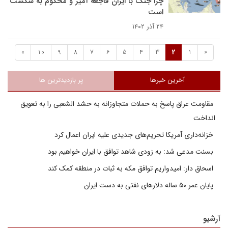
چرا جنگ با ایران فاجعه آمیز و محکوم به شکست
است
۲۴ آذر ۱۴۰۲
»
10
9
8
7
6
5
4
3
2
1
«
آخرین خبرها
پر بازدیدترین ها
مقاومت عراق پاسخ به حملات متجاوزانه به حشد الشعبی را به تعویق
انداخت
خزانه‌داری آمریکا تحریم‌های جدیدی علیه ایران اعمال کرد
بسنت مدعی شد: به زودی شاهد توافق با ایران خواهیم بود
اسحاق دار: امیدواریم توافق مکه به ثبات در منطقه کمک کند
پایان عمر ۵۰ ساله دلارهای نفتی به دست ایران
آرشیو