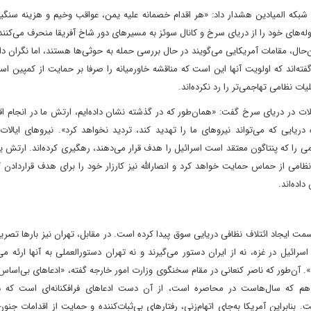
به شبکه المیادین هشدار داد: «هر اقدام خصمانه علیه یمن، عواقب وخیم و هزینه سنگ
های خود را از دریای سرخ و کانال سوئز به مسیرهای دور شاخ آفریقا منحرف می‌کنند 
‌حال، مقامات آمریکایی می‌گویند در حال بررسی حمله به حوثی‌ها هستند، اما نگران دا
‌اند که اولویت آنها این است که مناقشه خاورمیانه را صرفا بر حمایت از کمپین اسر
ات نظامی تهاجمی‌تر را رد نکرده‌اند.
لات در دریای سرخ گفت: «همان‌طور که در گذشته نشان داده‌ایم، ارتش ما در انجام اق
 دریایی که می‌تواند نیروهای ما را تهدید کند، تردید نخواهد کرد». نیروهای ایالا
 را که پنتاگون معتقد است اسرائیل را هدف قرار می‌دهند، رهگیری کرده‌اند. ارتش 
امی از حماس حمایت خواهد کرد و انصارالله نیز کارزار خود را برای هدف قرار‌دادن
اده‌اند.
به سمت ایجاد ائتلاف نظافی دریایی سوق پیدا کرده است. در مقابل، تهران نیز بارها تصری
رائیل در غزه، نه از ایران دستور می‌گیرند و نه تهران دستورالعملی به آنها ارئه می‌
 آن‌طور که ناصر کنعانی در مقام سخنگوی وزارت امور خارجه گفته، «ادعاهای بی‌اساس
ن هم که سال‌هاست در محاصره است، از آن دست ادعاهای فرافکنانه‌ای است که د
راین آمریکا به‌جای اتهام‌زنی، رفتارهای بی‌ثبات‌کننده و حمایت از اقدامات جنون‌