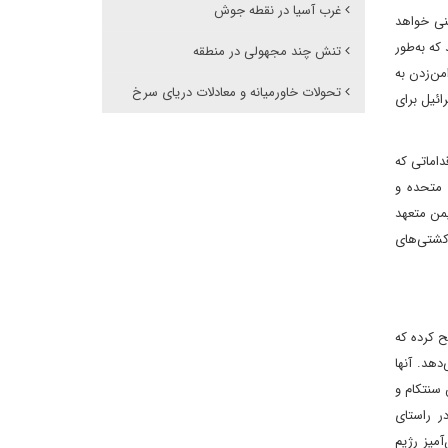
غرب آسیا در نقطه جوش
ینی خواهد
که به‌طور
تنش چند مجهولی در منطقه
من‌زدن به
تحولات خاورمیانه و معادلات دریای سرخ ‌
ائیل برای
داماتی که
ت متحده و
یمن متعهد
 کشتی‌های
ح کرده که
دهد. آنها
 سنتکام و
ر راستای
آمیز رژیم