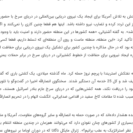
این تردد کرده و تضارب نیرو داشته باشد. اینها هم قطعا چنین کاری را نمی‌کنند و اگ
 شد». به گفته آشتیانی، «همه کشورها در این منطقه حضور دارند و امنیت باید با وجو
أکید کرد: «این منطقه، منطقه ماست و روی آن منطقه‌ای که تسلط داریم، قطعا کسی 
ه بود که در حال مذاکره با چندین کشور برای تشکیل یک نیروی دریایی برای حفاظت ا
اره ایجاد نیرویی برای حفاظت از خطوط کشتیرانی در دریای سرخ در برابر حملات یمنی‌
 نفتکش استریندا با پرچم نروژ حمله کرد‌. ماه گذشته میلادی، یک کشتی باری که گف
بخشی از آن متعلق به یک تاجر اسرائیلی بود، توسط انصارالله توقیف شد و کل 25 خدمه آن دستگیر شدند. سخنگوی انصارالله اخیرا در گفت‌و
خود را دریافت نکند، همه کشتی‌هایی که در دریای سرخ عازم بنادر اسرائیل هستند، ص
ب شده تا مقامات کاخ سفید در اقدامی ضدایرانی، انگشت اتهام را در تحریم انصارال
ده هشدار داده‌اند که در صورت حمله به انصارالله و سایر گروه‌های مقاومت، آمریکا و م
سیاری از کشورهای چنان نفوذی دارد که می‌توانند هم‌زمان در چندین منطقه انتقام بگی
ز نظر استراتژیک به عقب برانیم؟». ژنرال مایکل ناگاتا که در دوران اوباما بر نیروهای عم