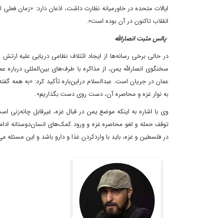
ایالات متحده در خاورمیانه نظارت داشت، اذعان دارد‌: «زمان فعلی ا
انقلاب تاکنون در آن بوده‌ است».
پالس مثبت انصارالله
در حالی برخی رسانه‌ها از ایجاد ائتلاف نظامی دریایی علیه ارتش 
سخنگوی انصارالله یمن، از مذاکره با طرف‌های بین‌المللی درباره
عمان در جریان است. عبدالسلام در‌این‌باره تأکید کرد: «به همه گفت
به نوار غزه و محاصره آن، دست روی دست بگذاریم».
وی با اشاره به اینکه موضع یمن در قبال غزه، غیر‌قابل چانه‌زنی 
توقف حمله و لغو محاصره غزه و ورود کمک‌های انسان‌دوستانه ادام
در فلسطین و غزه، باید با وارد‌کردن غذا و دارو باشد و این مسئل
روزنامه نگار و کارشناس
ارشد روزنامه نگاری سیاسی
و عضو تحریریه دیپلماسی
ایرانی.