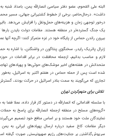
البته علی القحوم، عضو دفتر سیاسی انصارالله یمن، بامداد شنبه 
داشت». در‌حال‌حاضر، برخی از خطوط کشتیرانی جهانی، مسیر محموله‌
درخور توجهی زمان و هزینه‌های حمل‌ونقل را افزایش می‌دهد. بااین
یک جنگ گسترده‌تر در منطقه هستند. مقامات دولت بایدن بارها گفته
بیرون راندن حماس از پایگاه خود در غزه متمرکز کنند؛ اگرچه آنها عملی
ژنرال پاتریک رایدر، سخنگوی پنتاگون در واشنگتن، با اشاره به حم
لازم و مناسب بدانیم، از‌جمله محافظت در برابر اقدامات در حوزه
متحدانش در هفته‌های اخیر موشک‌های حوثی‌ها و پهپادهای تهاجمی
شده است پس از حمله حماس در هفتم اکتبر به اسرائیل، به‌طور نظ
تجاری که می‌گویند به سمت بنادر اسرائیل در حرکت بودند، گسترش د
تلاش برای متهم‌کردن تهران
با سلسله اقداماتی که انصارالله در دستور کار قرار داده، عملا فضا 
«گروه‌های مسلح در منطقه ‌ازجمله انصارالله برای پاسخ به حملات اس
نمایندگان ملت خود هستند و بر اساس منافع خود تصمیم می‌گیرند».
دیگر مقامات کاخ سفید درباره ارسال پهپادهای ایرانی به یم
سرپوش‌گذاشتن بر جنایت‌های رژیم صهیونیستی صورت گرفته است. بناب