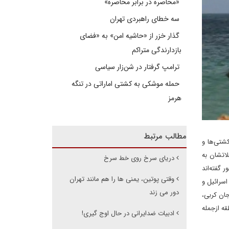
«محاصره در برابر محاصره»
سه خطای راهبردی تهران
گذار خزر از «حاشیه امن» به «فضای
بازدارندگی متراکم
ترامپ گرفتار در شن‌زار سیاسی
حمله موشکی به کشتی اماراتی در تنگه
هرمز
مطالب مرتبط
کشتی‌ها و
اتشان به
دریای سرخ روی خط سرخ
 گفته‌اند
وقتی پوتین، یمنی ها را هم مانند تهران
اسرائیل و
دور می زند
جان کربی،
 از‌جمله
ادبیات ضدایرانی در حال اوج گیری!