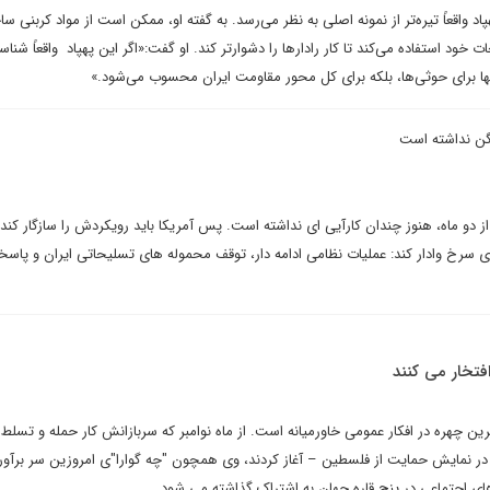
پاد واقعاً تیره‌تر از نمونه اصلی به نظر می‌رسد. به گفته او، ممکن است از مواد کربنی س
ت خود استفاده می‌کند تا کار رادارها را دشوارتر کند. او گفت:«اگر این پهپاد واقعاً شنا
ا برای حوثی‌ها، بلکه برای کل محور مقاومت ایران محسوب می‌شود.»
گن نداشته است
دو ماه، هنوز چندان کارآیی ای نداشته است. پس آمریکا باید رویکردش را سازگار کند 
ای سرخ وادار کند: عملیات نظامی ادامه دار، توقف محموله های تسلیحاتی ایران و پاس
فتخار می کنند
ن چهره در افکار عمومی خاورمیانه است. از ماه نوامبر که سربازانش کار حمله و تسلط
در نمایش حمایت از فلسطین – آغاز کردند، وی همچون "چه گوارا"ی امروزین سر برآو
ی اجتماعی در پنج قاره جهان به اشتراک گذاشته می شود.