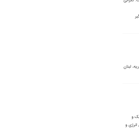
. نگرانی
یر
ه، لبنان
ک و
انرژی و