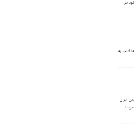
ود در
ا اغلب به
ین ایران
 نظامی با