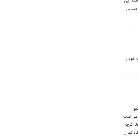
فت. این
 احساس
 خود را
یو
مدعی است
، اگرچه
اه تهران