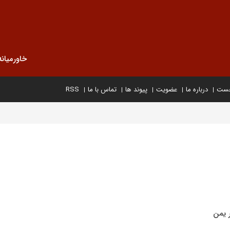
خاورمیانه
خست
درباره ما
عضویت
پیوند ها
تماس با ما
RSS
 یمن