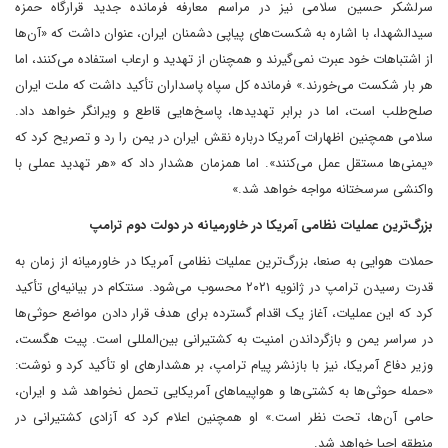
سرلشکر حسین سلامی نیز در مراسم معارفه فرمانده جدید قرارگاه حمزه
سیدالشهدا، با اشاره به شکست‌های پیاپی دشمنان ایران، عنوان داشت که «آن‌ها
از اشتباهات خود عبرت نمی‌گیرند و همچنان از تهدید و ارعاب استفاده می‌کنند، اما
هر بار شکست می‌خورند.» فرمانده کل سپاه پاسداران تأکید داشت که ملت ایران
صلح‌طلب است، اما در برابر تهدیدها، پاسخ‌هایی قاطع و ویرانگر خواهد داد.
سلامی همچنین اظهارات آمریکا درباره نقش ایران در یمن را رد و تصریح کرد که
«یمنی‌ها مستقل عمل می‌کنند». اما همزمان هشدار داد که «هر تهدید عملی با
واکنشی سرسختانه مواجه خواهد شد.»
بزرگ‌ترین عملیات نظامی آمریکا در خاورمیانه در دولت دوم ترامپ
حملات هوایی به صنعا، بزرگ‌ترین عملیات نظامی آمریکا در خاورمیانه از زمان به
قدرت رسیدن ترامپ در ژانویه ۲۰۲۱ محسوب می‌شود. سنتکام در بیانیه‌ای تأکید
کرد که این عملیات، آغاز یک اقدام گسترده برای هدف قرار دادن مواضع حوثی‌ها
در سراسر یمن و بازگرداندن امنیت به کشتیرانی بین‌المللی است. پیت هگست،
وزیر دفاع آمریکا، نیز با بازنشر پیام ترامپ، بر هشدارهای او تأکید کرد و نوشت:
«حمله حوثی‌ها به کشتی‌ها و هواپیماهای آمریکایی تحمل نخواهد شد و ایران،
حامی آن‌ها، تحت نظر است.» او همچنین اعلام کرد که آزادی کشتیرانی در
منطقه احیا خواهد شد.