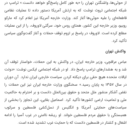
از حوثی‌ها، واشنگتن تهران را «به طور کامل پاسخ‌گو خواهد دانست.» ترامپ در
شبکه اجتماعی تروث نوشت که به ارتش آمریکا دستور داده تا عملیات نظامی
قاطعانه‌ای را علیه حوثی‌ها آغاز کند. وزارت خارجه آمریکا نیز اعلام کرد که مارکو
روبیو، وزیر خارجه این کشور، همتای روس خود، سرگئی لاوروف، را از این عملیات
مطلع کرده است. لاوروف در پاسخ بر لزوم توقف حملات و آغاز گفت‌وگوی سیاسی
تأکید کرد.
واکنش تهران
عباس عراقچی، وزیر خارجه ایران، در واکنش به این حملات، خواستار توقف آن
شد و به هشدارهای ترامپ پاسخ داد. او در شبکه اجتماعی ایکس نوشت: «دولت
ایالات متحده هیچ حقی برای دیکته کردن سیاست خارجی ایران ندارد. آن دوران
در سال ۱۳۵۷ به پایان رسید.» سخنگوی وزارت خارجه ایران نیز این حملات را
نقض آشکار منشور ملل متحد و حقوق بین‌الملل دانست و بر احترام به حاکمیت
ملی و تمامیت ارضی کشورها تأکید کرد. اسماعیل بقایی، این تجاوز را بخشی از
سیاست‌های حمایتی آمریکا و انگلیس از نسل‌کشی فلسطین و سرکوب
همبستگی با حقوق مردم فلسطین خواند. او ریشه ناامنی در غرب آسیا را ادامه
اشغال و کشتار در فلسطین دانست که با حمایت غرب تشدید شده است.