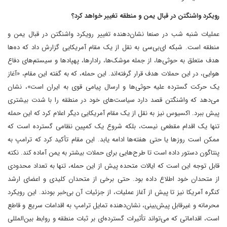
رویکرد واشنگتن در قبال یمن و منطقه تغییر خواهد کرد؟
عملیات شنبه شب در صنعا نشان‌دهنده تغییر رویکرد واشنگتن در قبال یمن و
منطقه است. شبکه ای‌بی‌سی به نقل از یک مقام آمریکایی گزارش داد که ده‌ها
هدف متعلق به حوثی‌ها، از جمله موشک‌ها، رادارها، پهپادها و سیستم‌های دفاع
هوایی، در این حملات هدف قرار گرفته‌اند. این حمله، که به گفته این مقام، «آغاز
یک حرکت گسترده علیه حوثی‌ها و ارسال پیامی قوی به ایران است»، نشان
می‌دهد که واشنگتن قصد دارد سیاست‌های خود در منطقه را با شدت بیشتری
پیش ببرد. اکسیوس نیز به نقل از یک مقام آمریکایی دیگر اعلام کرد که این حمله
تنها یک اقدام مقطعی نیست، بلکه شروع یک کمپین نظامی گسترده است که
ممکن است روزها یا حتی هفته‌ها ادامه یابد. این مقام تأکید کرد که ترامپ به
پنتاگون دستور داده است تا طرح‌هایی برای حملات بیشتر به یمن آماده کند. نکته
قابل توجه این است که ایالات متحده پیش از این حمله، تنها به تعداد محدودی
از متحدان خود اطلاع داده بود. حتی برخی از متحدان کلیدی و اعضای ارشد
کنگره آمریکا نیز تا پیش از آغاز عملیات، از جزئیات آن بی‌خبر بودند. این رویکرد
محرمانه و غیرقابل پیش‌بینی، نشان‌دهنده تمایل ترامپ به اقدامات سریع و قاطع
است، اقداماتی که می‌تواند تأثیرات گسترده‌ای بر ثبات منطقه و روابط بین‌المللی