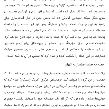
آمارهای اولیه و تا لحظه تنظیم گزارش، این حملات منجر به شهادت ۳۱ غیرنظامی
و مجروح شدن ۱۰۱ نفر دیگر شده است که بیشتر آنها زنان و کودکان هستند. در
سوی دیگر شبکه المیادین گزارش داد که ارتش یمن در حال آماده‌سازی برای
پاسخ به این جنایت است. جنبش انصارالله یمن نیز این حمله را یک اقدام
خصمانه و جنایتکارانه خواند و هشدار داد که این تجاوز بی‌پاسخ نخواهد ماند.
وزارت خارجه یمن نیز تأکید کرد که صنعا با تمام قدرت از خود دفاع خواهد کرد.
مقاومت اسلامی عراق، حزب‌الله لبنان، حماس و جبهه خلق برای آزادی فلسطین
نیز این حملات را محکوم کردند. در همین حال، عربستان سعودی هرگونه
مشارکت در این حمله را تکذیب کرده و اعلام کرد که نقشی در آن نداشته است.
حمله به صنعا، هشدار به تهران
ایالات متحده با آغاز حملات هوایی علیه حوثی‌ها در یمن، به ایران هشدار داد که
حمایت از این گروه را متوقف کند. فرماندهی مرکزی آمریکا (سنتکام) اعلام کرد که
جنگنده‌های مستقر در یک ناو آمریکایی در دریای سرخ، حملات هوایی به مواضع
حوثی‌ها انجام این حمله بر عهده داشته‌اند. پیش از این حملات، دونالد ترامپ به
حوثی‌ها هشدار داده بود که اگر اقدامات خصمانه خود را متوقف نکنند، «جهنم بر
شما نازل خواهد شد.» او همچنین به ایران هشدار داد که در صورت ادامه حمایت