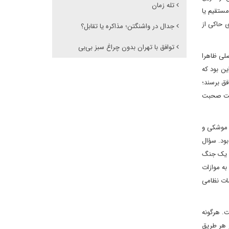
تله زمان
مستقیم یا
ی حاکی از
جدال در واشنگتن؛ مذاکره یا تقابل؟
توافق با تهران بدون چراغ سبز بی‌بی
روزه یک عقبگرد است. دلیل اصلی ظاهرا
ین بود که
فق برسند؛
‌بست صحبت
ت و توجهی به برنامه‌های موشکی و
بود. سؤال
م یک جنگ
به موازات
مات نظامی
. هرگونه
 هر طریق