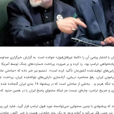
ن با انتشار پیامی آن را «کاملا غیرقابل‌قبول» خوانده است. به گزارش خبرگزاری صداوسی
ر زیاده‌خواهی ترامپ بود، رد کرده و بر ضرورت پرداخت خسارت‌های جنگ توسط آمریکا
ارایی‌های توقیف‌شده کشورمان تأکید کرده است». تسنیم نیز خبر داده که «مباحثی ما
امونی ایران، رفع محاصره دریایی، آزادسازی دارایی‌های بلوکه‌شده ایران، پرداخت غ
تحریم‌ها و پایان جنگ در همه جبهه‌ها از جمله لبنان، سازوکار جدید تنگه هرمز و... بخشی از مباحثی است که در پ
و صریح ترامپ، چاره‌ای نیست جز اینکه محتوای پاسخ ایران را در همین حدود که ر
کنند که پیشنهادی با چنین محتوایی نمی‌توانسته مورد قبول ترامپ قرار گیرد، شاید این پیش
 نیز چنین فکر می‌کند و آماده ورود به یک روند چانه‌زنی هست یا خیر. اکنون چانه‌زن