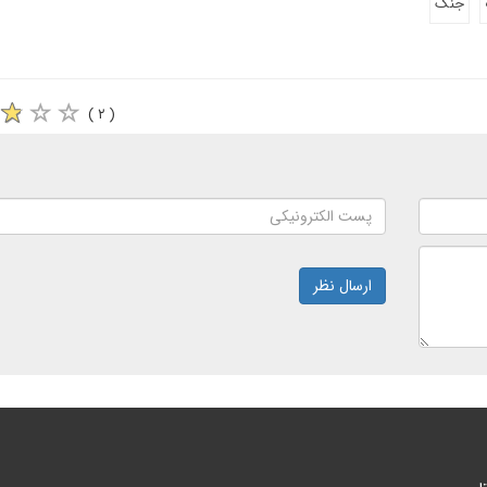
جنگ
( ۲ )
ارسال نظر