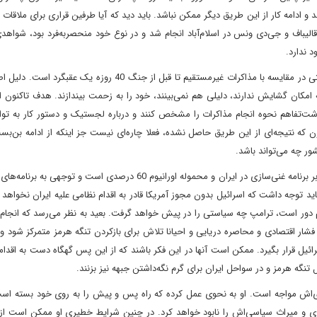
ادامه کار از این طریق دیگر ممکن نباشد. باید دید که آیا طرفین قراری برای ملاقات 
الیباف و جی‌دی ونس در اسلام‌آباد انجام شد و در نوع خود منحصربه‌فرد بود، شواهد
د ندارد.
بدون شک، این روش مذاکراتی مکتوب بعد از نشست اسلام‌آباد حتی در مقایسه با مذاکرات غیرمستقیم تا قبل از جنگ 40 
مکان گشایش ندارند، دلیلی هم نمی‌بینند، خود را به زحمت بیندازند. هدف تاکنون ا
اشت‌تفاهم نحوه انجام مذاکرات را مشخص کنند و درباره لجستیک و دستور کار به توا
نون که نتیجه‌ای از این طریق حاصل نشده، فعلا چاره‌ای نیست جز اینکه از ادامه بن
ور چه می‌تواند باشد.
این بن‌بست در شرایطی است که به نظر می‌رسد تمرکز ترامپ تنها بر برنامه غنی‌سازی در ایران و محموله اورانیوم 60 درصدی اس
ید توجه داشت که اسرائیل بدون مجوز آمریکا قادر به اقدام نظامی علیه ایران نخواهد 
 دور است، ترامپ چه سیاستی را در پیش خواهد گرفت. بعید به نظر می‌رسد که انجا
فشار اقتصادی و محاصره دریایی و احیانا تلاش برای بازکردن تنگه هرمز متمرکز شود و 
رائیل قرار بگیرد. ممکن است آنها در این فکر باشند که از این پس گهگاه دست به اقدا
گه هرمز و در سواحل ایران برای گرم نگه‌داشتن جبهه نیز بزنند.
‌اش مواجه است. او به نحوی عمل کرده که راه پس و پیش را به روی خود بسته است
ی و میراث سیاسی‌اش را نابود خواهد کرد. در چنین شرایط خطیری او ممکن است از