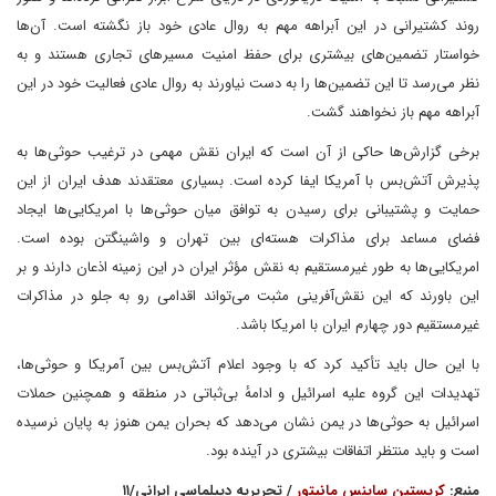
روند کشتیرانی در این آبراهه مهم به روال عادی خود باز نگشته است. آن‌ها
خواستار تضمین‌های بیشتری برای حفظ امنیت مسیرهای تجاری هستند و به
نظر می‌رسد تا این تضمین‌ها را به دست نیاورند به روال عادی فعالیت خود در این
آبراهه مهم باز نخواهند گشت.
برخی گزارش‌ها حاکی از آن است که ایران نقش مهمی در ترغیب حوثی‌ها به
پذیرش آتش‌بس با آمریکا ایفا کرده است. بسیاری معتقدند هدف ایران از این
حمایت و پشتیبانی برای رسیدن به توافق میان حوثی‌ها با امریکایی‌ها ایجاد
فضای مساعد برای مذاکرات هسته‌ای بین تهران و واشینگتن بوده است.
امریکایی‌ها به طور غیرمستقیم به نقش مؤثر ایران در این زمینه اذعان دارند و بر
این باورند که این نقش‌آفرینی مثبت می‌تواند اقدامی رو به جلو در مذاکرات
غیرمستقیم دور چهارم ایران با امریکا باشد.
با این حال باید تأکید کرد که با وجود اعلام آتش‌بس بین آمریکا و حوثی‌ها،
تهدیدات این گروه علیه اسرائیل و ادامهٔ بی‌ثباتی در منطقه و همچنین حملات
اسرائیل به حوثی‌ها در یمن نشان می‌دهد که بحران یمن هنوز به پایان نرسیده
است و باید منتظر اتفاقات بیشتری در آینده بود.
منبع:
کریستین ساینس مانیتور
/ تحریریه دیپلماسی ایرانی/۱۱