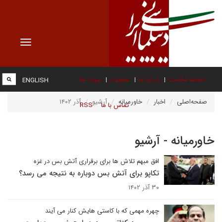
Toggle
vigation
صفحه نخست
درباره ما
عضویت
پیوند ها
ENGLISH
صفحه‌اصلی
اخبار
خاورمیانه
آرشیو
آذر ۱۴۰۲
تماس با ما
RSS
خاورمیانه - آرشیو
افق مبهم تلاش ها برای برقراری آتش بس در غزه
تکاپو برای آتش بس دوباره به نتیجه می رسد؟
۳۰ آذر ۱۴۰۲
چهره مهمی که با کاستی هایش کنار می آیند