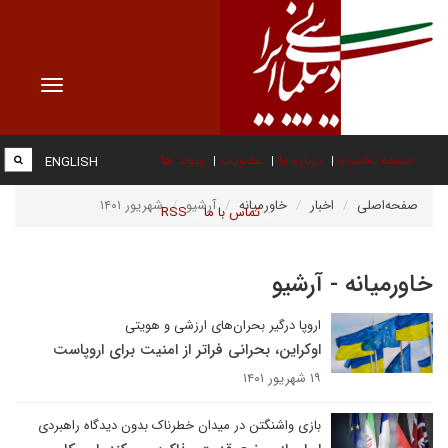
Toggle
vigation
صفحه نخست
درباره ما
عضویت
پیوند ها
ENGLISH
صفحه‌اصلی
اخبار
خاورمیانه
آرشیو
شهریور ۱۴۰۱
تماس با ما
RSS
خاورمیانه - آرشیو
اروپا درگیر بحران‌های ارزشی و هویتی
اوکراین، بحرانی فراتر از امنیت برای اروپاست
۱۹ شهریور ۱۴۰۱
بازی واشنگتن در میدان خطرناک بدون دیدگاه راهبردی