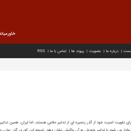
خاورمیانه
خست
درباره ما
عضویت
پیوند ها
تماس با ما
RSS
ی تقویت امنیت خود از گذر زنجیره ای از تدابیر دفاعی هستند، اما ایران، همین تدابیر 
وادار می شود با تدابیر خودش به آن واکنش نشان دهد. نتیجه این که، در گذر زمان، 