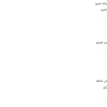
نه امروز
امید.
نین چیزی
هان شاهد
ای