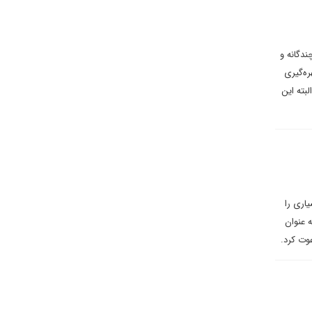
ندگانه و
ره‌گیری
بته این
اری را
 عنوان
وت کرد.