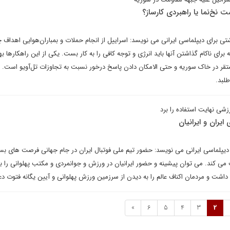
 نخ‌نما یا راهبردی کارساز؟
ی برای دیپلماسی ایرانی می نویسد: اسراییل از انجام حملات و بمباران‌هوایی اهداف چ
که برای ناکام گذاشتن آنها باید انرژی و توجه کافی را به کار بست. یکی از این راهکارها به
مستقر در خاک سوریه و حتی الامکان دادن پاسخ درخور نسبت به تجاوزات تل‌آویو است. ال
لبد.
زشی نهایت استفاده را برد
یران و ایرانیان
دیپلماسی ایرانی می نویسد: حضور تیم ملی فوتبال ایران در جام جهانی فرصت های بسی
 می کند. می توان پیشینه و حضور ایرانیان در ورزش و جوانمردی و مکتب پهلوانی را به
 داشت و مردمان اکناف عالم را به دیدن از سرزمین ورزش پهلوانی و آیین یگانه فتوت دع
»
6
5
4
3
2