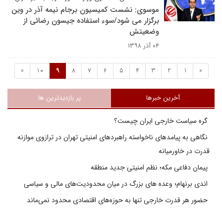
موسوی: نشست کمیسیون برجام نیمه آذر در وین
برگزار می شود/سوء استفاده جیسون رضائی از
وضعیتش
۰۴ آذر ۱۳۹۸
»
10
9
8
7
6
5
4
3
2
1
«
آخرین خبرها
پر بازدیدترین ها
گره سیاست خارجی ایران چیست؟
نگاهی به پیامدهای ناخواسته راهبردهای امنیتی تهران در ترازوی موازنه
قدرت در خاورمیانه
پیمان دفاعی مکه؛ نظم امنیتی جدید منطقه
اندی برنهام؛ وعده های بزرگ در میان محدودیت‌های مالی و سیاسی
حضور هر قدرت خارجی تنها به حوزه‌های اقتصادی محدود نمی‌ماند