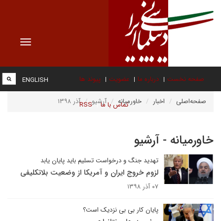
Toggle
vigation
صفحه نخست
درباره ما
عضویت
پیوند ها
ENGLISH
صفحه‌اصلی
اخبار
خاورمیانه
آرشیو
آذر ۱۳۹۸
تماس با ما
RSS
خاورمیانه - آرشیو
تهدید جنگ و درخواست تسلیم باید پایان یابد
لزوم خروج ایران و آمریکا از وضعیت بلاتکلیفی
۰۷ آذر ۱۳۹۸
پایان کار بی بی نزدیک است؟