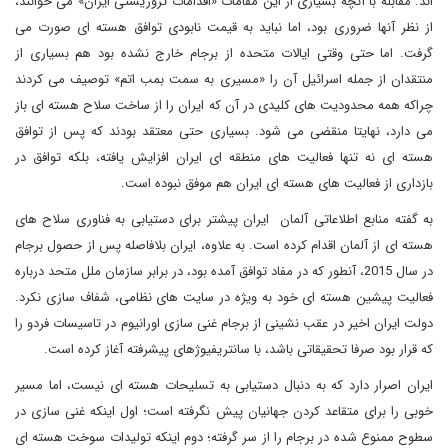
اند. مقابله با آنچه بسیاری از این مقامات «اقدامات تروریستی ایران» می خوانند،
از نظر آنها ضروری بود، اما نباید به قیمت نابودی توافق هسته ای صورت می
گرفت. اما حتی وقتی ایالات متحده از برجام خارج نشده بود هم بسیاری از
منتقدان از جمله اسرائیل آن را «مسیری به سمت بمب اتم» توصیف می کردند
چراکه همه محدودیت های کلیدی در آن که ایران را از ساخت سلاح هسته ای باز
می دارد، نهایتا منقضی می شود. بسیاری حتی معتقد بودند که پس از توافق
هسته ای نه تنها فعالیت های منطقه ای ایران افزایش یافته، بلکه توافق در
بازداری از فعالیت های هسته ای ایران هم موفق نبوده است.
به گفته منابع اطلاعاتی آلمان ایران پیشتر برای دستیابی به فناوری سلاح های
هسته ای از آلمان اقدام کرده است. به علاوه، ایران بلافاصله پس از حصول برجام
در سال 2015، آنطور که در مفاد توافق آمده بود، در برابر سازمان ملل متحد درباره
فعالیت پیشین هسته ای خود به ویژه در سایت های نظامی، شفاف سازی نکرد.
دولت ایران اخیر در عقب نشینی از برجام غنی سازی اورانیوم در تاسیسات فردو را
که قرار بود صرفا تحقیقاتی باشد، با سانتریفیوژهای پیشرفته آغاز کرده است.
ایران اصرار دارد که به دنبال دستیابی به تسلیحات هسته ای نیست، اما مسیر
خوبی را برای متقاعد کردن جهانیان پیش نگرفته است؛ اول اینکه غنی سازی در
سطوح ممنوع شده در برجام را از سر گرفته؛ دوم اینکه تولیدات سوخت هسته ای