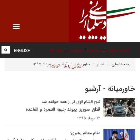
Toggle
vigation
صفحه نخست
درباره ما
عضویت
پیوند ها
ENGLISH
صفحه‌اصلی
اخبار
خاورمیانه
آرشیو
مرداد ۱۳۹۵
تماس با ما
RSS
خاورمیانه - آرشیو
فتح الشام قوی تر از همه خواهد شد
قطع صوری پیوند جبهه النصره و القاعده
۱۲ مرداد ۱۳۹۵
مقام معظم رهبری: