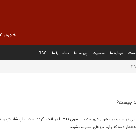
خاورمیانه
خست
درباره ما
عضویت
پیوند ها
تماس با ما
RSS
 شد چیست؟
با وجود اينکه ايران هنوز نامه رسمى در خصوص مشوق هاى جديد از سوى ۱+۵ را دريافت نکرده است اما پيش
شدار داده که وارد مرزهاى ممنوعه نشوند.