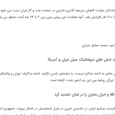
قتصاددانان نوشت کاهش سرمايه گذارى خارجى در صنعت نفت و گاز ايران سبب مى شود ت
 يابد.
لم سید محمد صادق خرازی
د تنش هاى ديپلماتيک ميان ايران و آمريکا
ی حاضر به ادامه مذاکره نیست. با مشخص شدن تکليف ادامه مذاکرات تهران و واشنگتن
تيرگى روابط بين اين دو کشور شدت گرفته است.
ه و ايران بحران را در لبنان تشديد کرد
ليست پیشرو لبنان، در نشستى خبرى در منزل شخصیش در شمال بیروت، جمهوری اس