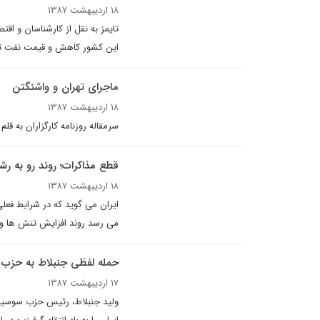
۱۸ اردیبهشت ۱۳۸۷
تايمز به نقل از کارشناسان و ا
اين کشور کاهش و قيمت نفت تا ۲۰۰ دلار افزايش يابد. آنها معتقدند اين پيش بينى بين ۶ تا ۲۴ ماه آينده تحقق مى
ماجرای تهران و واشنگتن
۱۸ اردیبهشت ۱۳۸۷
سرمقاله روزنامه کارگزاران به ق
قطع مذاکرات؛ روند رو به رش
۱۸ اردیبهشت ۱۳۸۷
ایران می گوید که در شرایط فعل
مى رسد روند افزايش تنش ها و 
حمله لفظى جنبلاط به حزب الل
۱۷ اردیبهشت ۱۳۸۷
ولید جنبلاط، رئيس حزب سوسيا