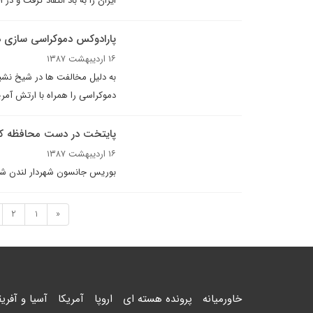
ایران را به باد انتقاد گرفت و در
پارادوکس دموکراسى سازی 
۱۶ اردیبهشت ۱۳۸۷
به دلیل مخالفت ها در شیخ نشین
دموکراسى را همراه با ارتش آمري
پایتخت در دست محافظه کا
۱۶ اردیبهشت ۱۳۸۷
بوریس جانسون شهردار لندن ش
2
1
«
خاورمیانه
پرونده هسته ای
اروپا
آمریکا
آسیا و آفریق