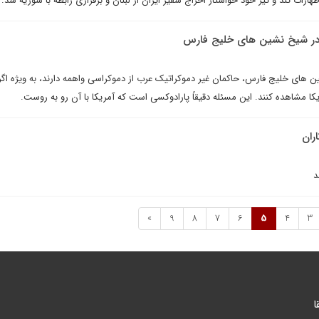
 اظهارات تند و تیز خود خواستار اخراج سفير ايران از لبنان و برقرارى رابطه با سوريه شد.
در شیخ نشین های خليج فارس
 هاى خلیج فارس، حاکمان غير دموکراتيک عرب از دموکراسى واهمه دارند، به ويژه اگر
کا مشاهده کنند. اين مسئله دقيقاً پارادوکسى است که آمريکا با آن رو به روست.
ران
د
»
9
8
7
6
5
4
3
ا