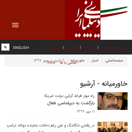
Toggle
vigation
صفحه نخست
درباره ما
عضویت
پیوند ها
ENGLISH
صفحه‌اصلی
اخبار
خاورمیانه
آرشیو
مهر ۱۳۹۷
تماس با ما
RSS
خاورمیانه - آرشیو
راه مهار افراط گرایی دولت امریکا
بازگشت به دیپلماسی فعال
۱۱ مهر ۱۳۹۷
در رقابتی تنگانتگ و علی رغم دخالت نماینده دونالد ترامپ