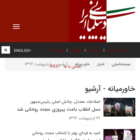
Toggle
vigation
صفحه نخست
درباره ما
عضویت
پیوند ها
ENGLISH
صفحه‌اصلی
اخبار
خاورمیانه
آرشیو
اردیبهشت ۱۳۹۶
تماس با ما
RSS
خاورمیانه - آرشیو
اصلاحات معتدل، چالش اصلی رئیس‌جمهور
نسل انقلاب باعث پیروزی مجدد روحانی شد
۳۱ اردیبهشت ۱۳۹۶
امید به فردای بهتر با انتخاب مجدد روحانی