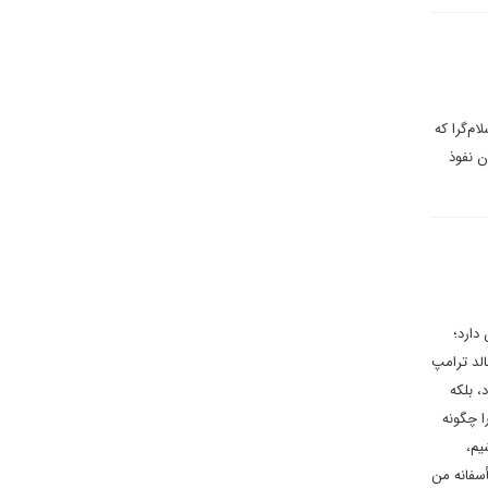
م‌گرا که
زان نفوذ
دارد؛
الد ترامپ
د، بلکه
ا چگونه
یم،
أسفانه من