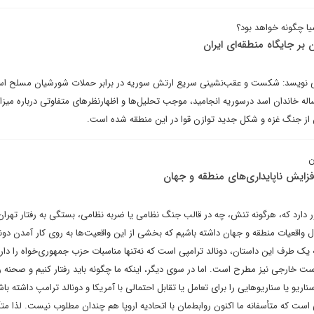
ا چگونه خواهد بود؟
بر جایگاه منطقه‌ای ایران
 نویسد: شکست و عقب‌نشینی سریع ارتش سوریه در برابر حملات شورشیان مسلح اسلا
 نهایت به سقوط حکومت ۵۴‌ساله خاندان اسد درسوریه انجامید، موجب تحلیل‌ها و اظهارنظرهای متفاوتی درباره می
س از جنگ غزه و شکل جدید توازن قوا در این منطقه شده است.
ن
 دارد که، هر‌گونه تنش، چه در قالب جنگ نظامی یا ضربه نظامی، بستگی به رفتار تهران 
بال واقعیات منطقه و جهان داشته باشیم که بخشی از این واقعیت‌ها به روی کار آمدن دون
 باز‌می‌گردد. بله یک طرف این داستان، دونالد ترامپی است که‌ نه‌تنها مناسبات حزب جمهوری‌خواه را دار
ت خارجی نیز مطرح است. اما در سوی دیگر، اینکه ما چگونه باید رفتار کنیم و صحنه ر
ناریو یا سناریوهایی را برای تعامل یا تقابل احتمالی با آمریکا و دونالد ترامپ داشته باش
است که متأسفانه ما اکنون روابط‌مان با اتحادیه اروپا هم چندان مطلوب نیست. لذا مت