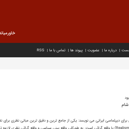
خاورمیانه
خست
درباره ما
عضویت
پیوند ها
تماس با ما
RSS
ود
شام
رای دیپلماسی ایرانی می نویسد: یکی از جامع ترین و دقیق ترین مبانی نظری برای ن
اخیر در سوریه، نظریه رئالیسم (Realism) یا واقع گرائی است. به طورکلی واقع بینی سیاسی و واقع گرائی نظری لازم