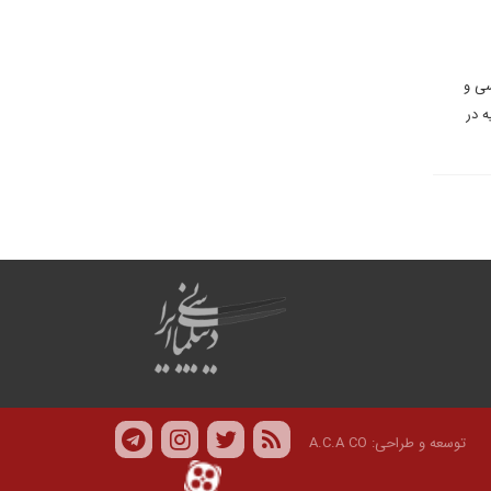
سی و
ه در
توسعه و طراحی:
A.C.A CO