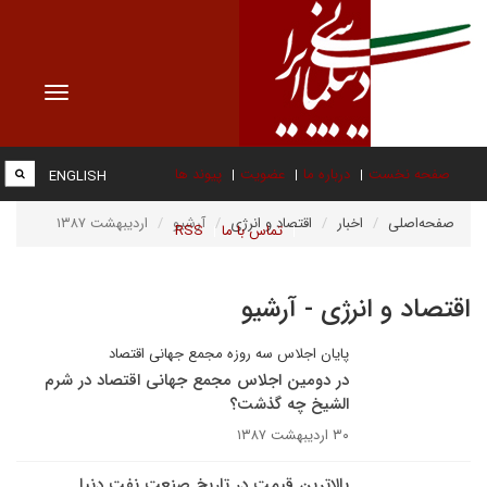
Toggle
vigation
صفحه نخست
درباره ما
عضویت
پیوند ها
ENGLISH
صفحه‌اصلی
اخبار
اقتصاد و انرژی
آرشیو
اردیبهشت ۱۳۸۷
تماس با ما
RSS
اقتصاد و انرژی - آرشیو
پايان اجلاس سه روزه مجمع جهانى اقتصاد
در دومین اجلاس مجمع جهانی اقتصاد در شرم
الشیخ چه گذشت؟
۳۰ اردیبهشت ۱۳۸۷
بالاترين قيمت در تاريخ صنعت نفت دنيا