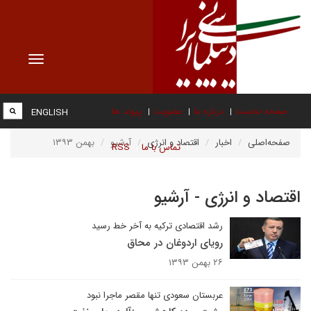
Toggle
vigation
صفحه نخست
درباره ما
عضویت
پیوند ها
ENGLISH
صفحه‌اصلی
اخبار
اقتصاد و انرژی
آرشیو
بهمن ۱۳۹۳
تماس با ما
RSS
اقتصاد و انرژی - آرشیو
رشد اقتصادی ترکیه به آخر خط رسید
رویای اردوغان در محاق
۲۶ بهمن ۱۳۹۳
عربستان سعودی تنها مقصر ماجرا نبود