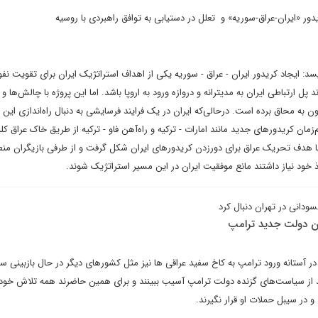
ور «ایران-عراق-سوریه» و ‌ تعلل در دستیابی به توافق راهبردی با روسیه
سد: ایجاد کریدور ایران - عراق - سوریه یکی از اهداف استراتژیک ایران برای تقویت نفو
پل ارتباطی ایران به مدیترانه و دروازه ورود به اروپا باشد. اما این پروژه با چالش‌ها و
 به محاق برده است. در‌حالی‌که ایران در یک فرایند فرسایشی به دنبال راه‌اندازی این 
‌زمان کریدورهای جدید مانند امارات - ترکیه و راه‌آهن فاو - ترکیه از طریق خاک عراق کل
ا هدف تحریک عراق برای دورزدن کریدورهای ایران شکل گرفت و از طرفی بازیگران منط
 خود نیاز داشتند مانع موفقیت ایران در این مسیر استراتژیک شوند.
دانی در تهران دنبال کرد
ین دولت جدید ترامپ
 آستانه ورود ترامپ به کاخ سفید عراقی ها نیز مثل کشورهای دیگر در حال بازبینی 
 از سیاست‌های گزنده دولت ترامپ آسیب ببینند و برای همین حاضرند همه تلاش خود را
و در سیبل حملات او قرار نگیرند.