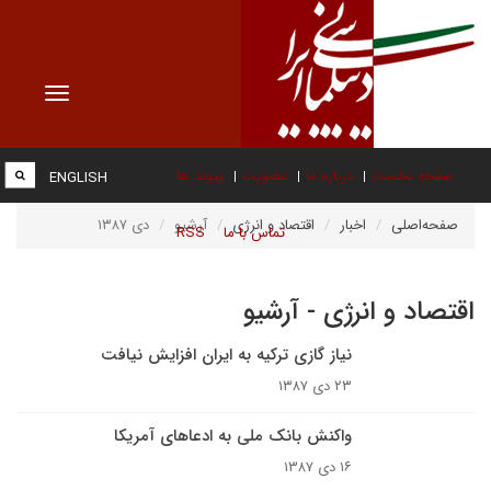
Toggle
vigation
صفحه نخست
درباره ما
عضویت
پیوند ها
ENGLISH
صفحه‌اصلی
اخبار
اقتصاد و انرژی
آرشیو
دی ۱۳۸۷
تماس با ما
RSS
اقتصاد و انرژی - آرشیو
نیاز گازی ترکیه به ایران افزایش نیافت
۲۳ دی ۱۳۸۷
واکنش بانک ملى به ادعاهاى آمریکا
۱۶ دی ۱۳۸۷