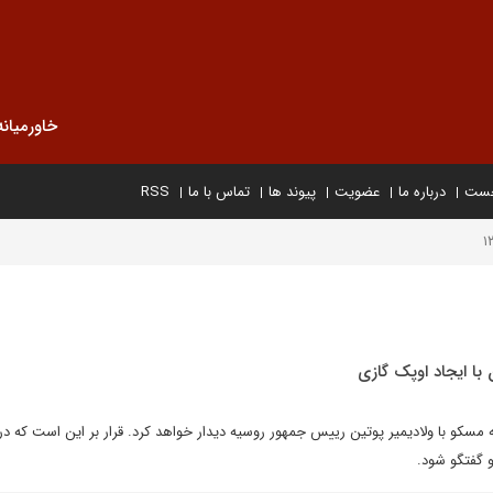
خاورمیانه
خست
درباره ما
عضویت
پیوند ها
تماس با ما
RSS
با ايجاد اوپک گازى
مسکو با ولاديمير پوتين رييس جمهور روسيه ديدار خواهد کرد. قرار بر اين است که در
 گفتگو شود.