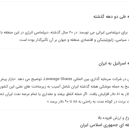
نه طی دو دهه گذشته
سید کامران یگانگی در یادداشتی برای دیپلماسی ایرانی می نویسد: در ۲۰ سال گذشته، دیپلماسی انرژی در این
 سیاسی، ژئوپلیتیکی و اقتصادی منطقه و جهان بر آن تأثیرگذار بوده است.
 اسرائیل به ایران
ویولتا تودوروا، تحلیلگر تحقیقاتی در شرکت سرمایه گذاری بین المللی Leverage Shares، توضیح می دهد:
پاسخ به حمله موشکی هفته گذشته ایران شامل آسیب به زیرساخت های نفتی این کشور 
بنابراین قیمت نفت برنت از ۷۰ دلار به ۸۱ دلار افزایش یافت. اگر حمله اتفاق بیفتد و مقداری یا تمام عرضه نفت ایرا
وتاه مدت به راحتی به ۸۸ تا ۹۰ دلار برسد.»
 و ارزش افزوده بالا
قه ای جمهوری اسلامی ایران