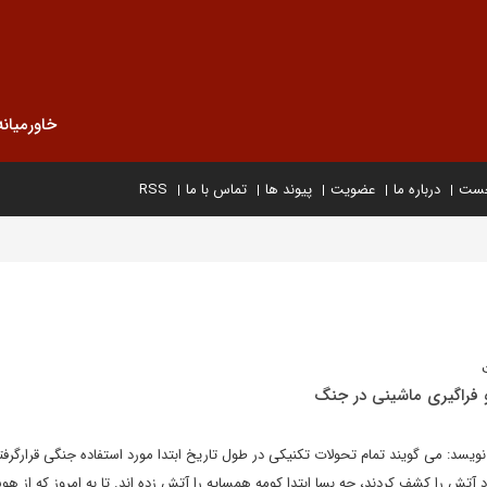
خاورمیانه
خست
درباره ما
عضویت
پیوند ها
تماس با ما
RSS
 فراگیری ماشینی در جنگ
ویسد: می گویند تمام تحولات تکنیکی در طول تاریخ ابتدا مورد استفاده جنگی قرارگرف
آتش را کشف کردند، چه بسا ابتدا کومه همسایه را آتش زده اند. تا به امروز که از ه