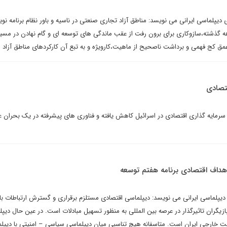
 دیپلماسی ایرانی می نویسد: مناطق آزاد تجاری صنعتی در ناسیه و باور نظام برنامه نو
گذشته،سازوکاری برای برون رفت از عقب ماندگی های توسعه ای و گام نهادن در مسی
مق کج فهمی و برداشت ناصحیح از ماهیت،کارویژه و به تبع آن کارکردهای مناطق آزاد
تصادی
رمایه گذاری اقتصادی در اسرائیل کاهش یافته و فناوری های پیشرفته در یک بحران عم
اهداف اقتصادی برنامه هفتم توسعه
دیپلماسی ایرانی می نویسد: دیپلماسی اقتصادی مستلزم برقراری و گسترش ارتباطات با 
 بازیگران تاثیرگذار در عرصه بین المللی به منظور تسهیل مبادلات است. در عین حال دیپ
خارجی ایران است. متاسفانه هیچ تناسبی میان دیپلماسی سیاسی – امنیتی با دیپل