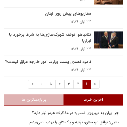
سناريوهاى پيش روى لبنان
۲۳ آبان ۱۳۸۹
نتانياهو: توقف شهرک‌سازى‌ها به شرط برخورد با
ايران!
۲۳ آبان ۱۳۸۹
نامزد تصدى پست وزارت امور خارجه عراق کيست؟
۲۳ آبان ۱۳۸۹
»
6
5
4
3
2
1
«
آخرین خبرها
پر بازدیدترین ها
چرا ایران به «پیروزی نسبی» در مذاکرات هرمز نیاز دارد؟
بقایی: توافق عربستان، ترکیه و پاکستان را تهدید نمی‌بینیم