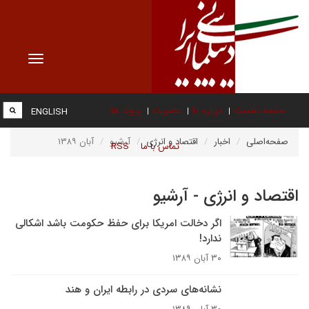
Toggle
vigation
صفحه نخست
درباره ما
عضویت
پیوند ها
ENGLISH
صفحه‌اصلی
اخبار
اقتصاد و انرژی
آرشیو
آبان ۱۳۸۹
تماس با ما
RSS
اقتصاد و انرژی - آرشیو
اگر دخالت امريکا براى حفظ حکومت باشد اشکالى
ندارد!
۳۰ آبان ۱۳۸۹
نشانه‌های سردی در رابطه ایران و هند