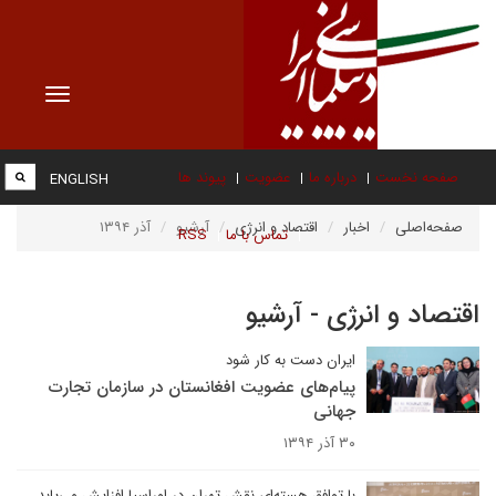
Toggle
vigation
صفحه نخست
درباره ما
عضویت
پیوند ها
ENGLISH
صفحه‌اصلی
اخبار
اقتصاد و انرژی
آرشیو
آذر ۱۳۹۴
تماس با ما
RSS
اقتصاد و انرژی - آرشیو
ایران دست به کار شود
پیام‌های عضویت افغانستان در سازمان تجارت
جهانی
۳۰ آذر ۱۳۹۴
با توافق هسته‌ای نقش تهران در اوراسیا افزایش می‌یابد