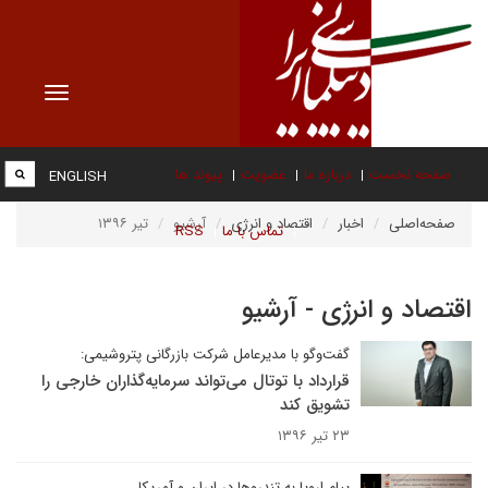
Toggle
vigation
صفحه نخست
درباره ما
عضویت
پیوند ها
ENGLISH
صفحه‌اصلی
اخبار
اقتصاد و انرژی
آرشیو
تیر ۱۳۹۶
تماس با ما
RSS
اقتصاد و انرژی - آرشیو
گفت‌وگو با مدیرعامل شرکت بازرگانی پتروشیمی:
قرارداد با توتال می‌تواند سرمایه‌گذاران خارجی را
تشویق کند
۲۳ تیر ۱۳۹۶
پیام اروپا به تندروها در ایران و آمریکا