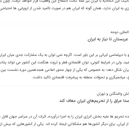
اتیک این اتحادیه با ایران نیز عملا تحت الشعاع این واقعیت قرار خواهد گرفت، چون با 
ازی به ایران ندارد، همان گونه که ایران هم در صورت ناامید شدن از اروپایی ها احتیاجی 
لمللی دوحه
عربستان تا نیاز به ایران
با دیپلماسی ایرانی بر این باور است: اگرچه نمی توان به یک مشارکت جدی میان ایران
شید، ولی در شرایط کنونی، توان اقتصادی قطر و ثروت هنگفت این کشور می تواند پتان
ه ایران شکل دهد؛ به خصوص که یکی از چهار محور اعلامی هجدهمین دوره نشست بین ا
ح، میانجیگری و تحولات منطقه به پیشرفت اقتصادی تاکید داشت.
کش واشنگتن و تهران
 عراق را از تحریم‌های ایران معاف کند
تحده تحریم ها علیه بخش انرژی ایران را به اجرا درآورده، اثرات آن در سراسر جهان قابل
ز ایران، برای دیگر کشورها هم مشکلاتی ایجاد کرده اند. یکی از کشورهایی که بیش از 