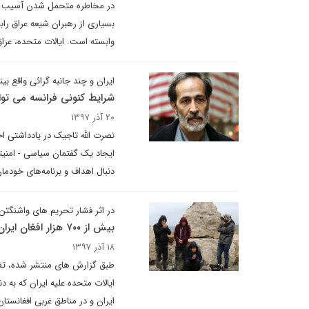
در مخاطره متحمل شدن آسیب های 
بسیاری از رهبران شیعه عراق رابطه
وابسته است. ایالات متحده، عراق
ایران و چند جانبه گرائی واقع بینا
شرایط کنونی فرانسه می توا
۲۰ آذر ۱۳۹۷
نصرت الله تاجیک در یادداشتی اخ
ایجاد یک گفتمان سیاسی - امنیتی
دنبال اهداف و برنامه‌های خودما
در اثر فشار تحریم های واشنگتن 
بیش از ۷۰۰ هزار افغان ایران تحریم زده را ترک کردند
۱۸ آذر ۱۳۹۷
طبق گزارش های منتشر شده، تقاض
ایالات متحده علیه ایران که به 
ایران و در مناطق غربی افغانست