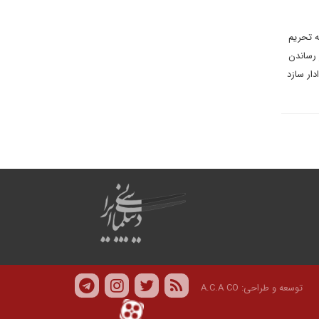
ه تحریم
 رساندن
ار سازد
توسعه و طراحی:
A.C.A CO