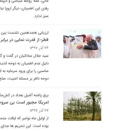
مالی، عملا روابط سیاسی و دیپلم
رفتن این اطمینان، دیگر اروپا نی
سبز ندارد.
ارزیابی هجدهمین نشست بین ا
قطر؛ از قدرت نمایی در برابر 
۲۶ آذر ۱۳۹۷
سید جلال ساداتیان در گفت و گو 
دلیل عدم اطمینان به دوحه اندی
مناسبی را برای ورود سرمایه ب
دوحه ناظر بر مسئله امنیت، صل
برق پاشنه آشیل بغداد در کش‌م
امریکا مجبور است بی سروصدا
۲۴ آذر ۱۳۹۷
از اوایل ماه نوامبر که ایالات م
بوده است. این تحریم ها جدای ا