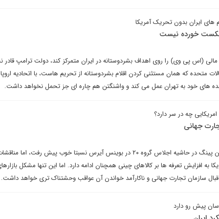
م های ایران بدون تحریک آمریکا
کست خورده نیست
ویژه مالی (اس پی وی) را روی اهداف بشردوستانه در ایران متمرکز کند، دولت ترامپ قادر ن
ات متحده که همان مستثنی کردن اقلام بشردوستانه از تحریم هاست، با اتحادیه اروپا م
عده های خود به تهران عمل می کند و واشنگتن هم چاره ای جز تحمل نخواهد داشت.
 امریکایی چه در سر دارد؟
ارت جهانی
مذاکرات دونالد ترامپ و شی جین پینگ در حاشیه اجلاس گروه ۲۰ در بوینس آیرس نسبتا خوب پیش رفت، ام
به افزایش تعرفه ها بر کالاهای چینی همچنان ادامه دارد. اما این تنها مشکل بازارها
قبال سازمان تجارت جهانی و ناکارآمد خواندن آن عواقب وحشتناک‌ تری خواهد داشت.
وسان پیش رو دارد
د ایران