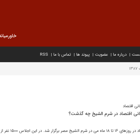
خاورمیانه
خست
درباره ما
عضویت
پیوند ها
تماس با ما
RSS
۱
نى اقتصاد
نی اقتصاد در شرم الشیخ چه گذشت؟
دومين نشت مجمع جهانى اقتصاد در روزهاى ۱۶ تا ۱۸ ماه مى د