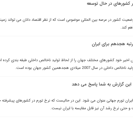
 کشورهاى در حال توسعه
ضعیت کشور در عرصه بین المللی موضوعی است که از نظر اقتصاد دانان می تواند زمینه 
هم کند.
تبه هجدهم براى ايران
ش اخیر خود کشورهای مختلف جهان را از لحاظ تولید ناخالص داخلی طبقه بندی کرده 
سال 2007 میلادی هجدهمین کشور جهان بوده است.
ت؟ اين گزارش به شما پاسخ مى دهد
ى ايران تورم جهانى عنوان مى شود. اين در حاليست که نرخ تورم در کشورهاى پيشرفته ج
 و حتى نرخ رشد آن نيز قابل مقايسه با ايران نيست.