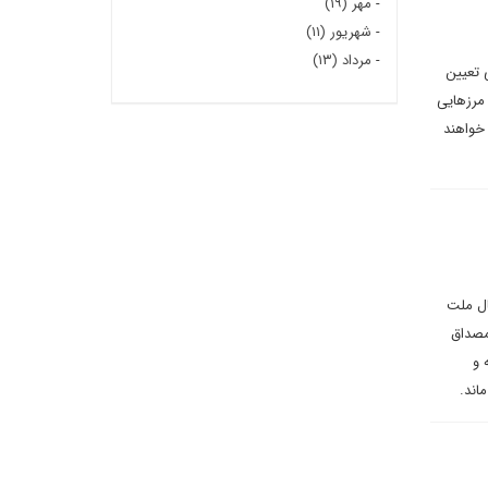
-
مهر (۱۹)
-
شهریور (۱۱)
-
مرداد (۱۳)
ی تعیین
 مرزهایی
 خواهند
ال ملت
مصداق
 و
اند.