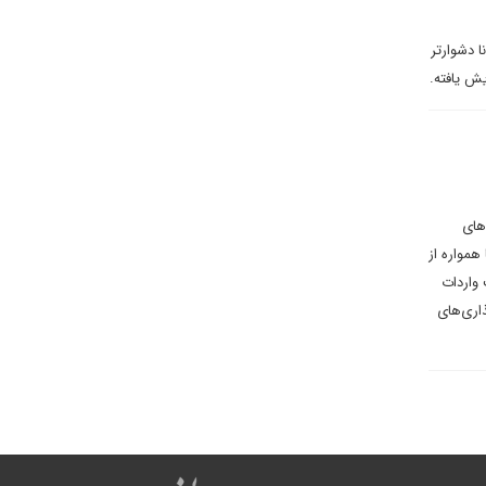
 دشوارتر
یش یافته.
‌های
دی دارند. از سال ۱۹۷۹، سیاست آمریکا همواره از
بازگشت به ممنوعیت واردات
اری‌های