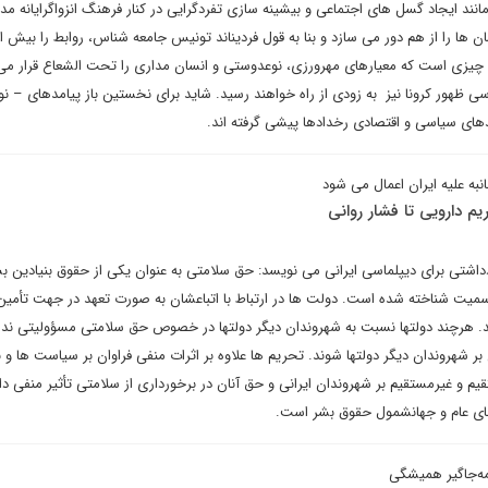
نند ایجاد گسل های اجتماعی و بیشینه سازی تفردگرایی در کنار فرهنگ انزواگرایانه مد
 ها را از هم دور می سازد و بنا به قول فردیناند تونیس جامعه شناس، روابط را بیش 
 چیزی است که معیارهای مهرورزی، نوعدوستی و انسان مداری را تحت الشعاع قرار می
 ظهور کرونا نیز به زودی از راه خواهند رسید. شاید برای نخستین باز پیامدهای – نوعاً
های سیاسی و اقتصادی رخدادها پیشی گرفته اند.
نبه علیه ایران اعمال می شود
یم دارویی تا فشار روانی
ادداشتی برای دیپلماسی ایرانی می نویسد: حق سلامتی به عنوان یکی از حقوق بنیادین ب
سمیت شناخته شده است. دولت ها در ارتباط با اتباعشان به صورت تعهد در جهت تأمین
 هرچند دولتها نسبت به شهروندان دیگر دولتها در خصوص حق سلامتی مسؤولیتی ندارن
 بر شهروندان دیگر دولتها شوند. تحریم ها علاوه بر اثرات منفی فراوان بر سیاست ها و ب
 و غیرمستقیم بر شهروندان ایرانی و حق آنان در برخورداری از سلامتی تأثیر منفی دا
 های عام و جهانشمول حقوق بشر است.
همه‌جاگیر همیشگی