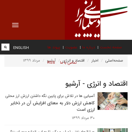
Toggle
vigation
صفحه نخست
درباره ما
عضویت
پیوند ها
ENGLISH
صفحه‌اصلی
اخبار
اقتصاد و انرژی
آرشیو
مرداد ۱۳۹۹
تماس با ما
RSS
اقتصاد و انرژی - آرشیو
آسیایی ها در تلاش برای پایین نگه داشتن ارزش ارز محلی
کاهش ارزش دلار به معنای افزایش آن در ذخایر
ارزی است
۳۰ مرداد ۱۳۹۹
چرا اتحاد نفتی تهران و پکن تا به این اندازه مهم است؟