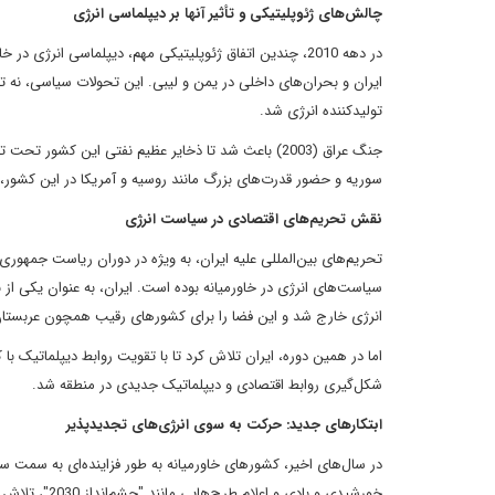
چالش‌های ژئوپلیتیکی و تأثیر آنها بر دیپلماسی انرژی
در دهه 2010، چندین اتفاق ژئوپلیتیکی مهم، دیپلماسی انرژ
ایران و بحران‌های داخلی در یمن و لیبی. این تحولات سیاسی، نه ت
تولیدکننده انرژی شد.
جنگ عراق (2003) باعث شد تا ذخایر عظیم نفتی این کشو
سوریه و حضور قدرت‌های بزرگ مانند روسیه و آمریکا در این کشور، به
نقش تحریم‌های اقتصادی در سیاست انرژی
سیاست‌های انرژی در خاورمیانه بوده است. ایران، به عنوان یکی از 
انرژی خارج شد و این فضا را برای کشورهای رقیب همچون عربستان و 
اما در همین دوره، ایران تلاش کرد تا با تقویت روابط دیپلماتیک ب
شکل‌گیری روابط اقتصادی و دیپلماتیک جدیدی در منطقه شد.
ابتکارهای جدید: حرکت به سوی انرژی‌های تجدیدپذیر
در سال‌های اخیر، کشورهای خاورمیانه به طور فزاینده‌ای به سمت سرم
خورشیدی و بادی و اعلام طرح‌هایی مانند "چشم‌انداز 2030"، تلاش کرده است تا وابستگی خود به نفت را کاهش دهد و اقتصاد خود را متنوع سازد.