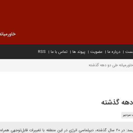
خاورمیانه
خست
درباره ما
عضویت
پیوند ها
تماس با ما
RSS
خاورمیانه طی دو دهه گذشته
 دهه گذشته
 سردبیر
سید کامران یگانگی در یادداشتی برای دیپلماسی ایرانی می نویسد: در ۲۰ سال گذشته، دیپلماسی انرژی در این منطقه با تغییرات قابل‌توجهی 