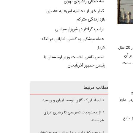
سه خطای راهبردی تهران
گذار خزر از «حاشیه امن» به «فضای
بازدارندگی متراکم
ترامپ گرفتار در شن‌زار سیاسی
حمله موشکی به کشتی اماراتی در تنگه
هرمز
خاورمیانه به عنوان مرکز تولید انرژی جهانی همواره نقش کلیدی در اقتصاد و سیاست بین‌الملل ایفا کرده است. در 20 سال
بر آن
تماس تلفنی نخست وزیر ارمنستان با
به سمت
رئیس جمهور آذربایجان
مطالب مرتبط
ی
یعی مایع
ایجاد اوپک گازی توسط ایران و روسیه
از محدودیت تحریمی تا رهبری انرژی
 منابع
هوشمند
پیروی کج دار و مریز عراق از سیاست‌های