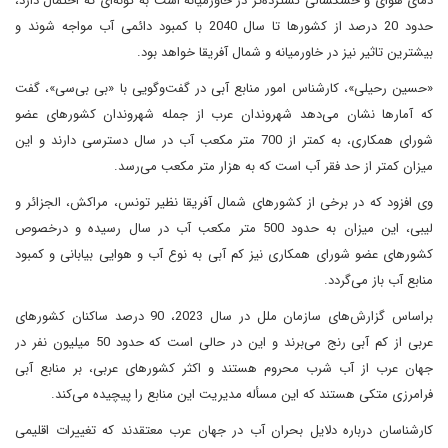
دمای هوای و خشکسالی گسترده‌تر در خاورمیانه است به گونه‌ای که احتمال دارد،
حدود 20 درصد از کشورها تا سال 2040 با کمبود دائمی آب مواجه شوند و
بیشترین تاثیر نیز در خاورمیانه و شمال آفریقا خواهد بود.
«حسین رحیلی»، کارشناس امور منابع آبی در گفت‌وگویی با «بی بی‌سی»، گفت
که آمارها نشان می‌دهد شهروندان عرب از جمله شهروندان کشورهای عضو
شورای همکاری، به کمتر از 700 متر مکعب آب در سال دسترسی دارند و این
میزان کمتر از حد فقر آب است که به هزار متر مکعب می‌رسد.
وی افزود که در برخی از کشورهای شمال آفریقا نظیر تونس، مراکش، الجزائر و
لیبی، این میزان به حدود 500 متر مکعب آب در سال رسیده و درخصوص
کشورهای عضو شورای همکاری نیز کم آبی به نوع آب و هوایی بیابانی و کمبود
منابع آب باز می‌گردد.
براساس گزارش‌های سازمان ملل در سال 2023، 90 درصد ساکنان کشورهای
عربی از کم آبی رنج می‌برند و این در حالی است که حدود 50 میلیون نفر در
جهان عرب از آب شرب محروم هستند و اکثر کشورهای عربی، بر منابع آبی
فرامرزی متکی هستند که این مسأله مدیریت این منابع را پیچیده می‌کند.
کارشناسان درباره دلایل بحران آب در جهان عرب معتقدند که تغییرات اقلیمی