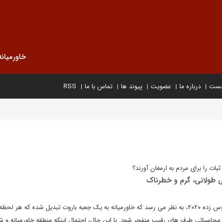
خاورمیانه
خست
درباره ما
عضویت
پیوند ها
تماس با ما
RSS
ات را برای مردم به ارمغان آورند؟
نی طولانی، گرم و خطرناک
با فرا رسیدن تابستان گرم و ویروس زده ۲۰۲۰، به نظر می رسد که خاورمیانه به یک جعبه باروت تبدیل شده که هر 
ه محاسباتی طرف های رقیب منفجر شود. با این حال، احتمال اینکه منطقه خاورمیانه و ش