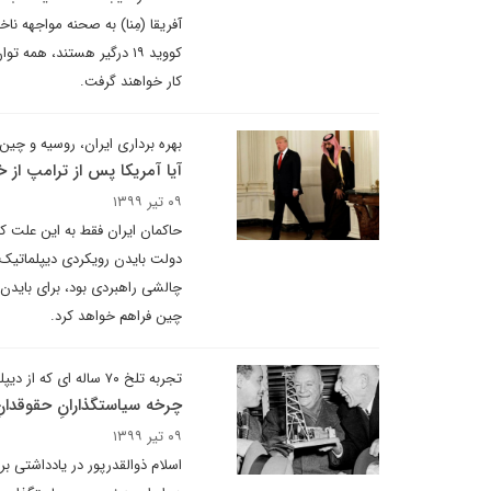
آفریقا (مِنا) به صحنه مواجهه 
کووید ۱۹ درگیر هستند، ه
کار خواهند گرفت.
بهره برداری ایران، روسیه و چی
آیا آمریکا پس از ترامپ از خ
۰۹ تیر ۱۳۹۹
حاکمان ایران فقط به این علت که
دولت بایدن رویکردی دیپلماتیک ب
چالشی راهبردی بود، برای بایدن
چین فراهم خواهد کرد.
تجربه تلخ ۷۰ ساله ای که از دیپلماسی موازنه منفی و پرستیژگرایانه داریم
چرخه سیاستگذارانِ حقوقدان
۰۹ تیر ۱۳۹۹
اسلام ذوالقدرپور در یادداشتی بر