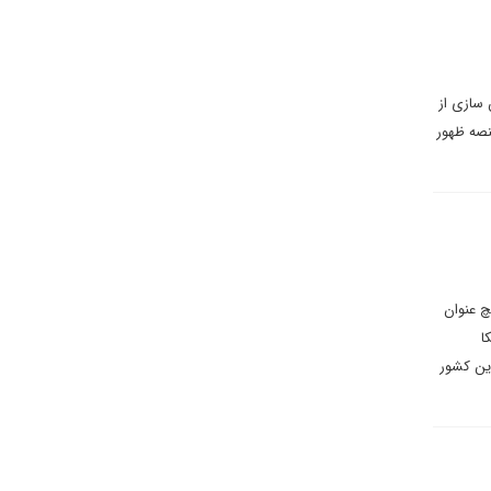
 سازی از
نصه ظهور
نگاه واقع‌بینانه به نوع تعامل آمریکا با عراق بعد از ۲۰۰۳ به هیچ عنوان
ا
این کشور