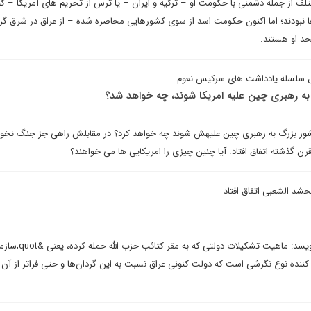
ف از جمله دشمنی با حکومت او – ترکیه و ایران – یا ترس از تحریم های آمریکا – ک
 نبودند؛ اما اکنون حکومت اسد از سوی کشورهایی محاصره شده – از عراق در شرق گرف
حد او هستند.
سلسله یادداشت های سرکیس نعوم
به رهبری چین علیه امریکا شوند، چه خواهد شد؟
ور بزرگ به رهبری چین علیهش شوند چه خواهد کرد؟ در مقابلش راهی جز جنگ نخوا
ن گذشته اتفاق افتاد. آیا چنین چیزی را امریکایی ها می خواهند؟
حشد الشعبی اتفاق افتاد
صابر گلعنبری در یادداشتی می نویسد: ماهیت ت
; خود منعکس کننده نوع نگرشی است که دولت کنونی عراق نسبت به این گردان‌ها و حتی فراتر از آن