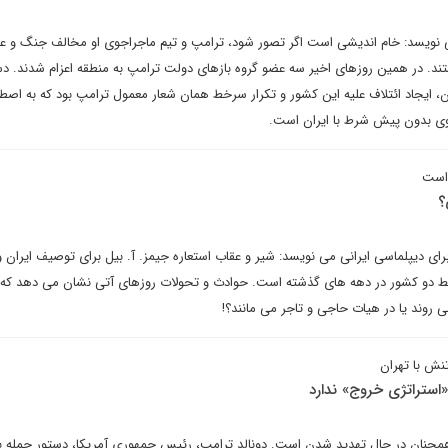
نویسد: خام اندیشی است اگر تصور شود، ترامپ و تیم ماجراجوی او مخالف جنگ و عمی
. در همین روزهای اخیر سه عضو گروه بازهای دولت ترامپ به منطقه اعزام شدند. دست
ران، ایجاد ائتلاف علیه این کشور و تکرار سرخط همان شعار معمول ترامپ بود که به اصط
ی بدون پیش شرط با ایران است.
 است
؟
ای دیپلماسی ایرانی می نویسد: شیر و عقاب استعاره جیمز. آ. بیل برای توصیف ایران و
بط دو کشور در دهه های گذشته است. حوادث و تحولات روزهای آتی نشان می دهد که ا
 روند یا در هیات حاجی و تاجر می مانند؟!
نش با تهران
«استراتژی خروج» ندارد
مچنان در حال تهدید شدن است. دونالد ترامپ، رئیس جمهوری آمریکا، دستور حمله ب