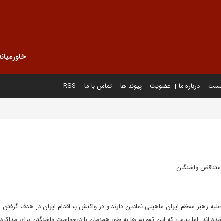
خاورمیانه
خست
درباره ما
عضویت
پیوند ها
تماس با ما
RSS
ت متناقض واشنگتن
یه رهبر معظم ایران ماهیتی نمادین دارند و در واکنش به اقدام ایران در هدف گرفتن 
 اند. اما پیامی که این تحریم ها به طور همزمان با درخواست واشنگتن برای مذاکره ب