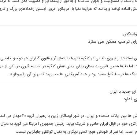
ه باشند، با مسئولیت و جهان شناسانه و به دور از یکدندگی و عصبیت عمل کنند، تا گز
 افتاده نیافتد و بدانند که هرآینه دنیا با آمریکای امروز، آبستن رخدادهای بزرگ و تا
واشنگتن
 برای ترامپ ممکن می سازد
حمله ۱۱ سپتامبر ۲۰۱۱ قانون استفاده از نیروی نظامی در کنگره تقریبا به اتفاق آراء قانون گذاران هر دو حزب ا
اما دقیقا همین قانون به معنای پایان ایفای نقش کنگره در تصمیم گیری در یکی از مه
نگ ها توسط کاخ سفید بود و همه آمریکایی ها مجبورند که بهای آن را بپردازند.
ی جدید با ایران
دونالد ترامپ در میانه تشدید تنش ها بین ایالات متحده و ایران، در شهر اوساکا
راتژی خود در قبال ایران حامی و شریک بیابد. رئیس جمهوری آمریکا می گوید به دنبال م
م است، اما غیر از خودش هیچ کسی دیگری به دنبال توافقی جایگزین نیست.