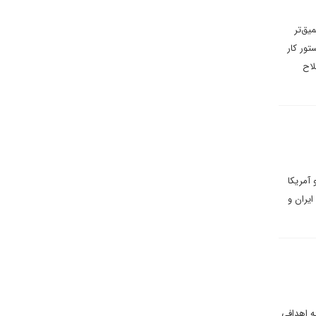
ق‌‌تر
ور کار
لاح
 آمریکا
یران و
ه اهدافی