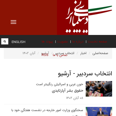
Toggle
vigation
صفحه نخست
درباره ما
عضویت
پیوند ها
ENGLISH
صفحه‌اصلی
اخبار
انتخاب سردبیر
آرشیو
آبان ۱۴۰۲
تماس با ما
RSS
انتخاب سردبیر - آرشیو
خون غربی و اسرائیلی رنگینتر است
حقوق بشر آپارتایدی
۰۸ آبان ۱۴۰۲
سخنگوی وزارت امور خارجه در نشست هفتگی خود با