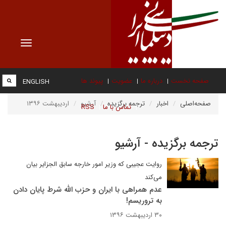
Toggle
vigation
صفحه نخست
درباره ما
عضویت
پیوند ها
ENGLISH
صفحه‌اصلی
اخبار
ترجمه برگزیده
آرشیو
اردیبهشت ۱۳۹۶
تماس با ما
RSS
ترجمه برگزیده - آرشیو
روایت عجیبی که وزیر امور خارجه سابق الجزایر بیان
می‌کند
عدم همراهی با ایران و حزب الله شرط پایان دادن
به تروریسم!
۳۰ اردیبهشت ۱۳۹۶