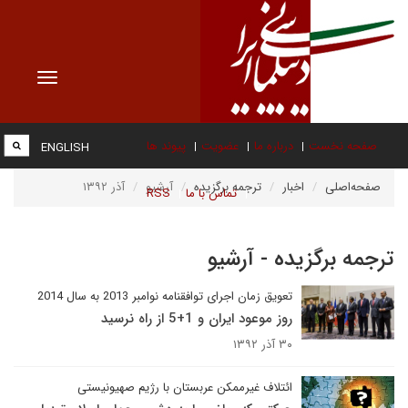
Toggle
vigation
صفحه نخست
درباره ما
عضویت
پیوند ها
ENGLISH
صفحه‌اصلی
اخبار
ترجمه برگزیده
آرشیو
آذر ۱۳۹۲
تماس با ما
RSS
ترجمه برگزیده - آرشیو
تعویق زمان اجرای توافقنامه نوامبر 2013 به سال 2014
روز موعود ایران و 1+5 از راه نرسید
۳۰ آذر ۱۳۹۲
ائتلاف غیرممکن عربستان با رژیم صهیونیستی